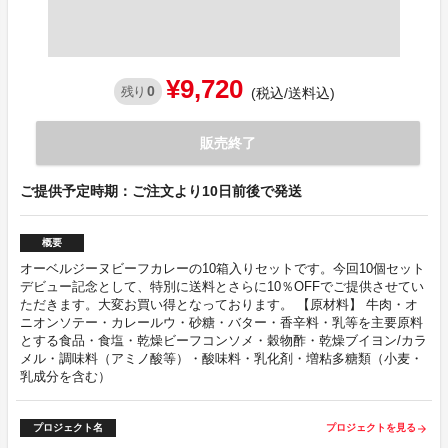
¥9,720
0
残り
(税込/送料込)
販売終了
ご提供予定時期：ご注文より10日前後で発送
概要
オーベルジーヌビーフカレーの10箱入りセットです。今回10個セット
デビュー記念として、特別に送料とさらに10％OFFでご提供させてい
ただきます。大変お買い得となっております。 【原材料】 牛肉・オ
ニオンソテー・カレールウ・砂糖・バター・香辛料・乳等を主要原料
とする食品・食塩・乾燥ビーフコンソメ・穀物酢・乾燥ブイヨン/カラ
メル・調味料（アミノ酸等）・酸味料・乳化剤・増粘多糖類（小麦・
乳成分を含む）
プロジェクト名
プロジェクトを見る
arrow_forward