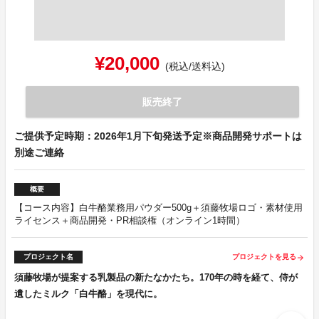
¥20,000
(税込/送料込)
販売終了
ご提供予定時期：2026年1月下旬発送予定※商品開発サポートは
別途ご連絡
概要
【コース内容】白牛酪業務用パウダー500g＋須藤牧場ロゴ・素材使用
ライセンス＋商品開発・PR相談権（オンライン1時間）
プロジェクト名
プロジェクトを見る
arrow_forward
須藤牧場が提案する乳製品の新たなかたち。170年の時を経て、侍が
遺したミルク「白牛酪」を現代に。