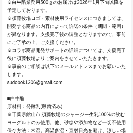
※白牛酪業務用500ｇのお届けは2026年1月下旬以降を
予定しております。
※須藤牧場ロゴ・素材使用ライセンスにつきましては、
開発する商品の内容によって許諾の条件（期間・範囲）
が異なります。支援完了後の調整となりますので、事前
にご了承の上、ご支援ください。
※コラボ商品開発サポートの詳細については、支援完了
後に須藤牧場よりご案内をさせていただきます。
※事前のご相談は以下のメールアドレスまでお願いいた
します。
sudobok1206@gmail.com
■白牛酪
原材料：発酵乳(殺菌済み)
※千葉県館山市 須藤牧場のジャージー生乳100%の飲む
ヨーグルトのみ使用。他、砂糖や添加物など一切不使用
保存方法：常温。高温多湿・直射日光を避け、涼しい場