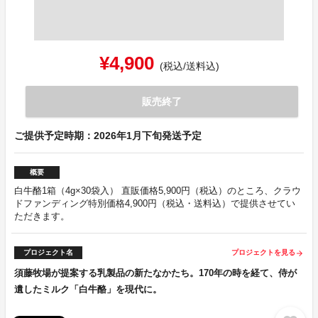
¥4,900
(税込/送料込)
販売終了
ご提供予定時期：2026年1月下旬発送予定
概要
白牛酪1箱（4g×30袋入） 直販価格5,900円（税込）のところ、クラウ
ドファンディング特別価格4,900円（税込・送料込）で提供させてい
ただきます。
プロジェクト名
プロジェクトを見る
arrow_forward
須藤牧場が提案する乳製品の新たなかたち。170年の時を経て、侍が
遺したミルク「白牛酪」を現代に。