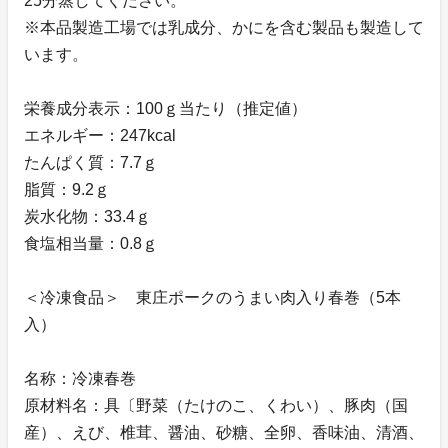
25分蒸してください。
※本品製造工場では乳成分、かにを含む製品も製造して
います。
栄養成分表示：100ｇ当たり（推定値）
エネルギー：247kcal
たんぱく質：7.7ｇ
脂質：9.2ｇ
炭水化物：33.4ｇ
食塩相当量：0.8ｇ
＜冷凍食品＞ 東庄ポークのうまい肉入り春巻（5本
入）
名称：冷凍春巻
原材料名：具〔野菜（たけのこ、くわい）、豚肉（国
産）、えび、椎茸、醤油、砂糖、全卵、香味油、清酒、