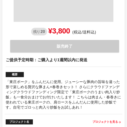
¥3,800
20
残り
(税込/送料込)
販売終了
ご提供予定時期：ご購入より1週間以内に発送
概要
「東庄ポーク」をふんだんに使用。ジューシーな豚肉の旨味を違った
形で楽しめる贅沢な豚まん×春巻きセット！ さらにクラウドファンデ
ィングクラウドファンディング限定で「東庄ポークのうまい肉入り炒
飯」も一食分おまけでお付けいたします！ こちらは肉まん・春巻きに
使われている東庄ポークの、肩ロースをふんだんに使用した炒飯で
す。自宅でゴロっと肉入り炒飯をお試しあれ！
プロジェクト名
プロジェクトを見る
arrow_forward