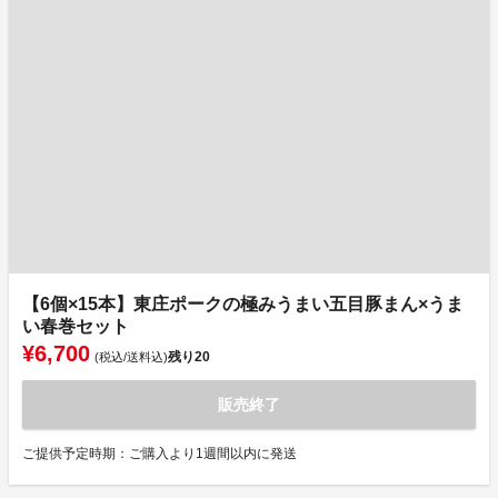
【6個×15本】東庄ポークの極みうまい五目豚まん×うま
い春巻セット
¥6,700
残り
20
(税込/送料込)
販売終了
ご提供予定時期：ご購入より1週間以内に発送