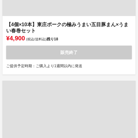
【4個×10本】東庄ポークの極みうまい五目豚まん×うま
い春巻セット
¥4,900
残り
18
(税込/送料込)
販売終了
ご提供予定時期：ご購入より1週間以内に発送