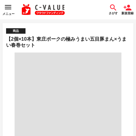
さがす
新規登録
メニュー
商品
【2個×10本】東庄ポークの極みうまい五目豚まん×うま
い春巻セット