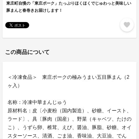
東庄町自慢の「東庄ポーク」たっぷりほくほくでじゅわっと美味しい
豚まんと春巻きお届けします！
favorite
この商品について
＜冷凍食品＞ 東庄ポークの極みうまい五目豚まん（2
ヶ入）
名称：冷凍中華まんじゅう
原材料名：皮〔小麦粉（国内製造）、砂糖、イースト、
ラード〕、具〔豚肉（国産）、野菜（キャベツ、たけの
こ）、うずら卵、椎茸、えび、醤油、豚脂、砂糖、オイ
スターソース、清酒、ごま油、香味油、大豆油、でん