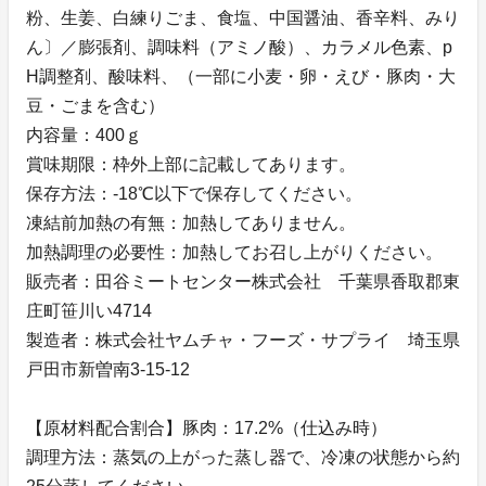
粉、生姜、白練りごま、食塩、中国醤油、香辛料、みり
ん〕／膨張剤、調味料（アミノ酸）、カラメル色素、p
H調整剤、酸味料、（一部に小麦・卵・えび・豚肉・大
豆・ごまを含む）
内容量：400ｇ
賞味期限：枠外上部に記載してあります。
保存方法：-18℃以下で保存してください。
凍結前加熱の有無：加熱してありません。
加熱調理の必要性：加熱してお召し上がりください。
販売者：田谷ミートセンター株式会社 千葉県香取郡東
庄町笹川い4714
製造者：株式会社ヤムチャ・フーズ・サプライ 埼玉県
戸田市新曽南3-15-12
【原材料配合割合】豚肉：17.2%（仕込み時）
調理方法：蒸気の上がった蒸し器で、冷凍の状態から約