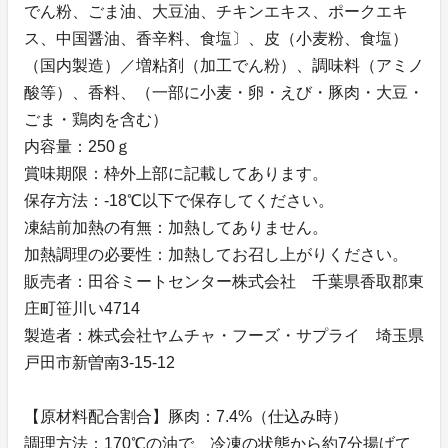
でん粉、ごま油、大豆油、チキンエキス、ポークエキ
ス、中国醤油、香辛料、食塩〕、皮（小麦粉、食塩）
（国内製造）／増粘剤（加工でん粉）、調味料（アミノ
酸等）、香料、（一部に小麦・卵・えび・豚肉・大豆・
ごま・鶏肉を含む）
内容量：250ｇ
賞味期限：枠外上部に記載してあります。
保存方法：-18℃以下で保存してください。
凍結前加熱の有無：加熱してありません。
加熱調理の必要性：加熱してお召し上がりください。
販売者：田谷ミートセンター株式会社 千葉県香取郡東
庄町笹川い4714
製造者：株式会社ヤムチャ・フーズ・サプライ 埼玉県
戸田市新曽南3-15-12
【原材料配合割合】豚肉：7.4%（仕込み時）
調理方法：170℃の油で、冷凍の状態から約7分揚げて