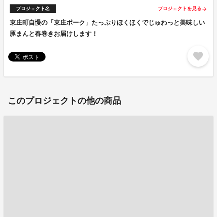
プロジェクト名
プロジェクトを見る
arrow_forward
東庄町自慢の「東庄ポーク」たっぷりほくほくでじゅわっと美味しい
豚まんと春巻きお届けします！
favorite
このプロジェクトの他の商品