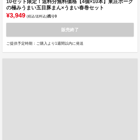
10セット限定！送料分無料価格【4個×10本】東庄ポーク
の極みうまい五目豚まん×うまい春巻セット
¥3,949
残り
0
(税込/送料込)
販売終了
ご提供予定時期：ご購入より1週間以内に発送