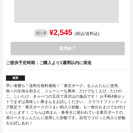
¥2,545
0
残り
(税込/送料込)
販売終了
ご提供予定時期：ご購入より1週間以内に発送
概要
早い者勝ち！送料分無料価格！「東庄ポーク」をふんだんに使用。
熱々の生地を割ると、ジューシーな豚肉、だけでなくえび、たけの
こ、しいたけ、きゃべつの五目で具沢山の逸品です！ お手軽4個セッ
トでまずは美味しい豚まんをお試しください。 クラウドファンディン
グ限定で「東庄ポークのうまい肉入り炒飯」も一食分おまけでお付け
いたします！ こちらは肉まん・春巻きに使われている東庄ポークの、
肩ロースをふんだんに使用した炒飯です。自宅でゴロっと肉入り炒飯
をお試しあれ！