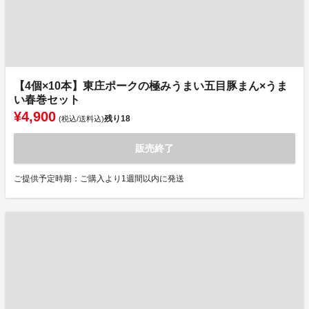
【4個×10本】東庄ポークの極みうまい五目豚まん×うま
い春巻セット
¥4,900
残り
18
(税込/送料込)
販売終了
ご提供予定時期：ご購入より1週間以内に発送