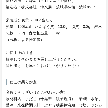
保存方法：要冷凍（－18℃以下で保存）
製造者：株式会社 津久勝 茨城県神栖市波崎8527
栄養成分表示（100g当たり）
熱量 100kcal たんぱく質 18.9g 脂質 0.3g 炭水
化物 5.3g 食塩相当量 1.9g
（分析による推定値）
〇使用上の注意
解凍してそのままお召し上がりください。
開封後は、お早めにお召し上がりください。
たこの柔らか煮
名称：そうざい（たこやわらか煮）
原材料名：まだこ（千葉県・銚子近海）、砂糖、水飴、
醤油、米発酵調味料、ぶどう糖果糖液糖、食塩、ジンジ