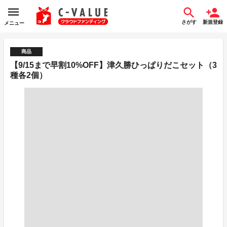
さがす
新規登録
メニュー
商品
【9/15まで早割10%OFF】津久勝ひっぱりだこセット（3
種各2個）