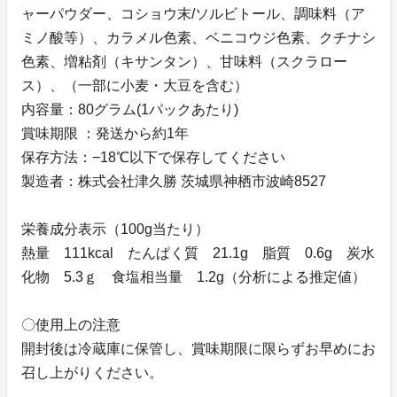
ャーパウダー、コショウ末/ソルビトール、調味料（ア
ミノ酸等）、カラメル色素、ベニコウジ色素、クチナシ
色素、増粘剤（キサンタン）、甘味料（スクラロー
ス）、（一部に小麦・大豆を含む）
内容量：80グラム(1パックあたり)
賞味期限 ：発送から約1年
保存方法：−18℃以下で保存してください
製造者：株式会社津久勝 茨城県神栖市波崎8527
栄養成分表示（100g当たり）
熱量 111kcal たんぱく質 21.1g 脂質 0.6g 炭水
化物 5.3ｇ 食塩相当量 1.2g（分析による推定値）
〇使用上の注意
開封後は冷蔵庫に保管し、賞味期限に限らずお早めにお
召し上がりください。