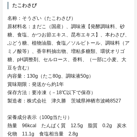
たこわさび
名称：そうざい（たこわさび）
原材料名：まだこ（国産）、調味液【発酵調味料、砂
糖、食塩、かつお節エキス、昆布エキス】、本わさび、
ぶどう糖、植物油脂、食塩／ソルビトール、調味料（ア
ミノ酸等）、香辛料抽出物、増粘多糖類、環状オリゴ
糖、pH調整剤、セルロース、香料、（一部に小麦、大
豆を含む）
内容量：130g（たこ80g、調味液50g）
賞味期限：発送から約1年
保存方法：要冷凍（－18℃以下で保存）
製造者：株式会社 津久勝 茨城県神栖市波崎8527
栄養成分表示（100g当たり）
熱量 96kcal たんぱく質 12.5g 脂質 0.2g 炭水
化物 11.1g 食塩相当量 2.8g