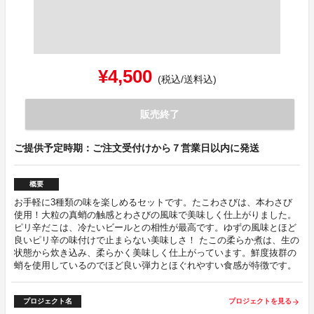
¥4,500
(税込/送料込)
販売終了
ご提供予定時期：ご注文受付けから７営業日以内に発送
概要
お手軽に3種類の味を楽しめるセットです。たこわさびは、本わさび
使用！大粒の真蛸の触感とわさびの風味で美味しく仕上がりました。
ピリ辛だこは、冷たいビールとの相性が最高です。ゆずの風味とほど
良いピリ辛の味付けで止まらない美味しさ！ たこの柔らか煮は、生の
状態から炊き込み、柔らかく美味しく仕上がっています。鮮度抜群の
蛸を使用しているのでほど良い弾力とほぐれやすい食感が特徴です。
プロジェクト名
プロジェクトを見る
arrow_forward