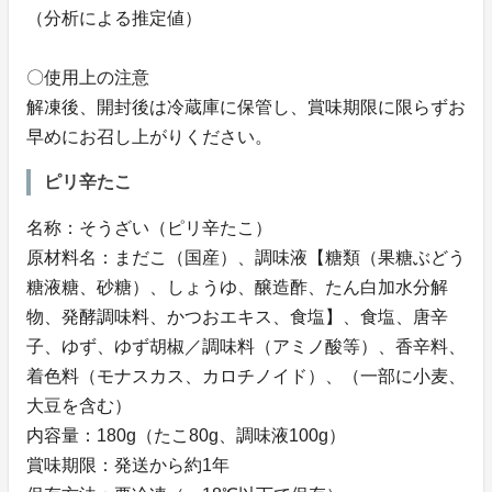
（分析による推定値）
〇使用上の注意
解凍後、開封後は冷蔵庫に保管し、賞味期限に限らずお
早めにお召し上がりください。
ピリ辛たこ
名称：そうざい（ピリ辛たこ）
原材料名：まだこ（国産）、調味液【糖類（果糖ぶどう
糖液糖、砂糖）、しょうゆ、醸造酢、たん白加水分解
物、発酵調味料、かつおエキス、食塩】、食塩、唐辛
子、ゆず、ゆず胡椒／調味料（アミノ酸等）、香辛料、
着色料（モナスカス、カロチノイド）、（一部に小麦、
大豆を含む）
内容量：180g（たこ80g、調味液100g）
賞味期限：発送から約1年