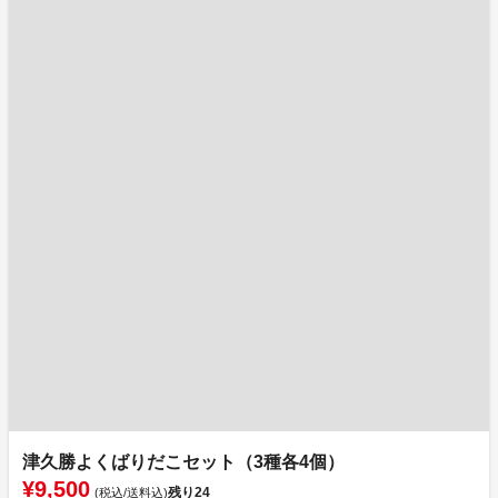
津久勝よくばりだこセット（3種各4個）
¥9,500
残り
24
(税込/送料込)