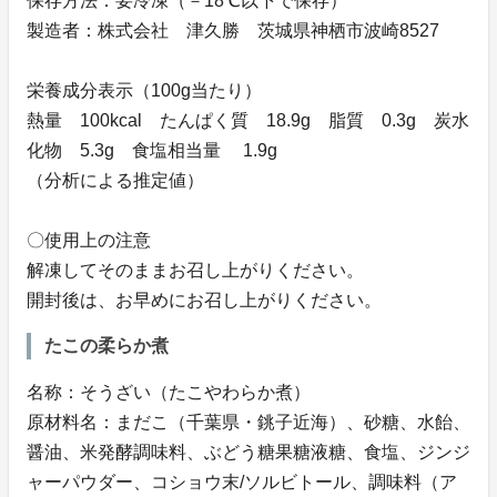
保存方法：要冷凍（－18℃以下で保存）
製造者：株式会社 津久勝 茨城県神栖市波崎8527
栄養成分表示（100g当たり）
熱量 100kcal たんぱく質 18.9g 脂質 0.3g 炭水
化物 5.3g 食塩相当量 1.9g
（分析による推定値）
〇使用上の注意
解凍してそのままお召し上がりください。
開封後は、お早めにお召し上がりください。
たこの柔らか煮
名称：そうざい（たこやわらか煮）
原材料名：まだこ（千葉県・銚子近海）、砂糖、水飴、
醤油、米発酵調味料、ぶどう糖果糖液糖、食塩、ジンジ
ャーパウダー、コショウ末/ソルビトール、調味料（ア