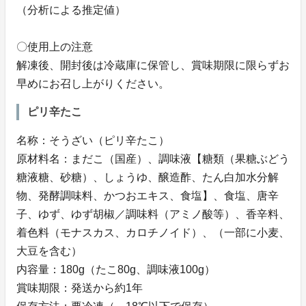
（分析による推定値）
〇使用上の注意
解凍後、開封後は冷蔵庫に保管し、賞味期限に限らずお
早めにお召し上がりください。
ピリ辛たこ
名称：そうざい（ピリ辛たこ）
原材料名：まだこ（国産）、調味液【糖類（果糖ぶどう
糖液糖、砂糖）、しょうゆ、醸造酢、たん白加水分解
物、発酵調味料、かつおエキス、食塩】、食塩、唐辛
子、ゆず、ゆず胡椒／調味料（アミノ酸等）、香辛料、
着色料（モナスカス、カロチノイド）、（一部に小麦、
大豆を含む）
内容量：180g（たこ80g、調味液100g）
賞味期限：発送から約1年