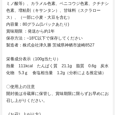
ミノ酸等）、カラメル色素、ベニコウジ色素、クチナシ
色素、増粘剤（キサンタン）、甘味料（スクラロー
ス）、（一部に小麦・大豆を含む）
内容量：80グラム(1パックあたり)
賞味期限 ：発送から約1年
保存方法：−18℃以下で保存してください
製造者：株式会社津久勝 茨城県神栖市波崎8527
栄養成分表示（100g当たり）
熱量 111kcal たんぱく質 21.1g 脂質 0.6g 炭水
化物 5.3ｇ 食塩相当量 1.2g（分析による推定値）
〇使用上の注意
開封後は冷蔵庫に保管し、賞味期限に限らずお早めにお
召し上がりください。
《お召し上がり方》