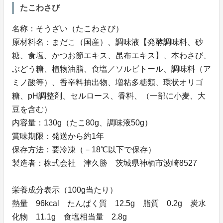
たこわさび
名称：そうざい（たこわさび）
原材料名：まだこ（国産）、調味液【発酵調味料、砂
糖、食塩、かつお節エキス、昆布エキス】、本わさび、
ぶどう糖、植物油脂、食塩／ソルビトール、調味料（ア
ミノ酸等）、香辛料抽出物、増粘多糖類、環状オリゴ
糖、pH調整剤、セルロース、香料、（一部に小麦、大
豆を含む）
内容量：130g（たこ80g、調味液50g）
賞味期限：発送から約1年
保存方法：要冷凍（－18℃以下で保存）
製造者：株式会社 津久勝 茨城県神栖市波崎8527
栄養成分表示（100g当たり）
熱量 96kcal たんぱく質 12.5g 脂質 0.2g 炭水
化物 11.1g 食塩相当量 2.8g