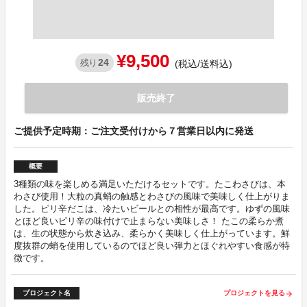
¥9,500
24
残り
(税込/送料込)
販売終了
ご提供予定時期：ご注文受付けから７営業日以内に発送
概要
3種類の味を楽しめる満足いただけるセットです。たこわさびは、本
わさび使用！大粒の真蛸の触感とわさびの風味で美味しく仕上がりま
した。ピリ辛だこは、冷たいビールとの相性が最高です。ゆずの風味
とほど良いピリ辛の味付けで止まらない美味しさ！ たこの柔らか煮
は、生の状態から炊き込み、柔らかく美味しく仕上がっています。鮮
度抜群の蛸を使用しているのでほど良い弾力とほぐれやすい食感が特
徴です。
プロジェクト名
プロジェクトを見る
arrow_forward