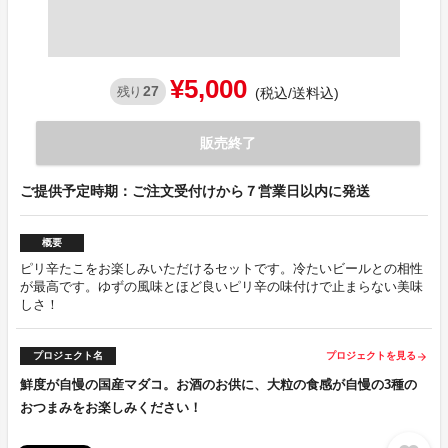
¥5,000
27
残り
(税込/送料込)
販売終了
ご提供予定時期：ご注文受付けから７営業日以内に発送
概要
ピリ辛たこをお楽しみいただけるセットです。冷たいビールとの相性
が最高です。ゆずの風味とほど良いピリ辛の味付けで止まらない美味
しさ！
プロジェクト名
プロジェクトを見る
arrow_forward
鮮度が自慢の国産マダコ。お酒のお供に、大粒の食感が自慢の3種の
おつまみをお楽しみください！