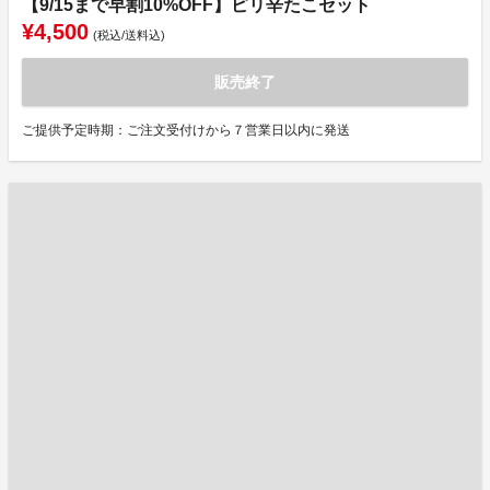
【9/15まで早割10%OFF】ピリ辛たこセット
¥4,500
(税込/送料込)
販売終了
ご提供予定時期：ご注文受付けから７営業日以内に発送