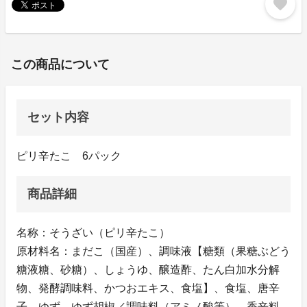
favorite
この商品について
セット内容
ピリ辛たこ 6パック
商品詳細
名称：そうざい（ピリ辛たこ）
原材料名：まだこ（国産）、調味液【糖類（果糖ぶどう
糖液糖、砂糖）、しょうゆ、醸造酢、たん白加水分解
物、発酵調味料、かつおエキス、食塩】、食塩、唐辛
子、ゆず、ゆず胡椒／調味料（アミノ酸等）、香辛料、