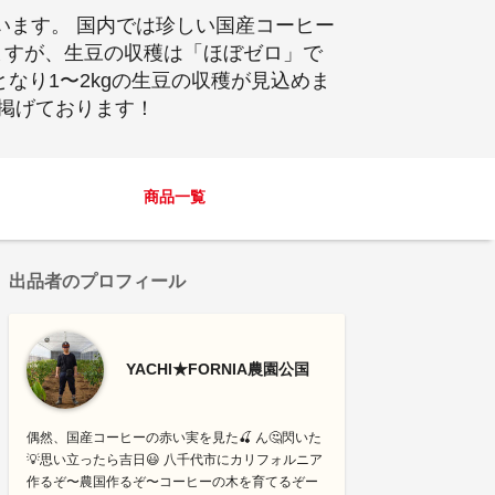
ています。 国内では珍しい国産コーヒー
しますが、生豆の収穫は「ほぼゼロ」で
木となり1〜2kgの生豆の収穫が見込めま
掲げております！
商品一覧
出品者のプロフィール
YACHI★FORNIA農園公国
偶然、国産コーヒーの赤い実を見た🍒 ん🤔閃いた
💡思い立ったら吉日😃 八千代市にカリフォルニア
作るぞ〜農国作るぞ〜コーヒーの木を育てるぞー