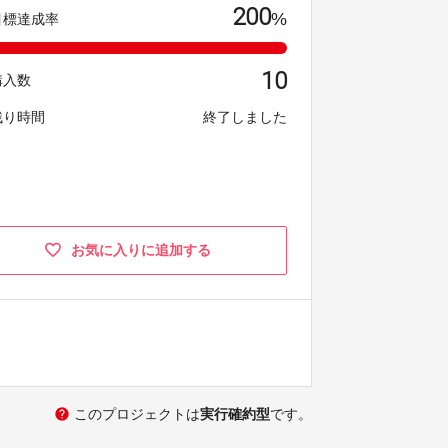
200
%
目標達成率
10
購入数
残り時間
終了しました
お気に入りに追加する
help
このプロジェクトは
実行確約型
です。