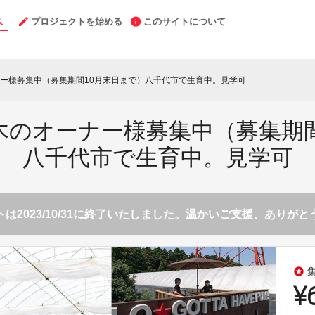
プロジェクトを始める
このサイトについて
ー様募集中（募集期間10月末日まで）八千代市で生育中。見学可
木のオーナー様募集中（募集期間
八千代市で生育中。見学可
は2023/10/31に終了いたしました。温かいご支援、ありが
stars
¥