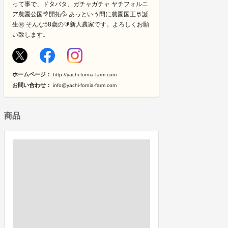
って事で、ドタバタ、ガチャガチャ ヤチフォルニ
ア農園公国🌴開拓💦 あっという間に農園国王🫅誕
生㊗️ そんな58歳の🔰新人農家です。よろしくお願
い致します。
ホームページ：
http://yachi-fornia-farm.com
お問い合わせ：
info@yachi-fornia-farm.com
商品