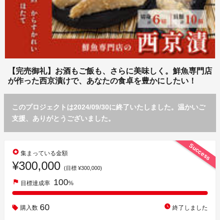
【完売御礼】お酒もご飯も、さらに美味しく。鮮魚専門店
が作った西京漬けで、あなたの食卓を豊かにしたい！
このプロジェクトは2024/09/30に終了いたしました。温かいご
支援、ありがとうございました。
Success
stars
集まっている金額
¥300,000
(目標 ¥300,000)
100
flag
目標達成率
%
60
watch_later
購入数
終了しました