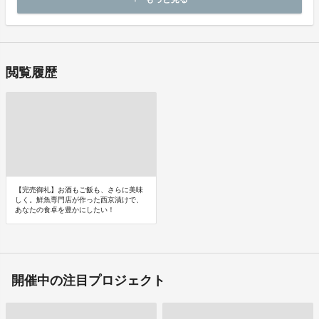
起案者から対応方法をお客様宛にご連絡致します。
閲覧履歴
【完売御礼】お酒もご飯も、さらに美味
しく。鮮魚専門店が作った西京漬けで、
あなたの食卓を豊かにしたい！
開催中の注目プロジェクト