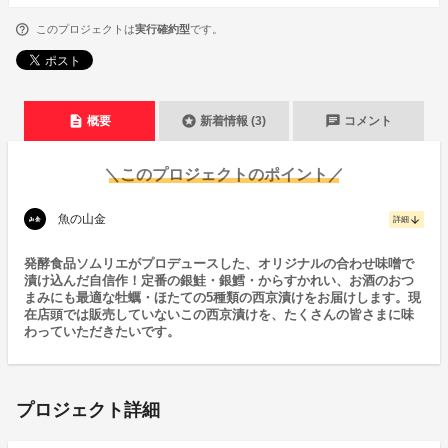
このプロジェクトは
実行確約型
です。
description
stars
chat
概要
新着情報 (3)
コメント
＼このプロジェクトのポイント／
魚の山金
arrow_downward
詳細
発酵食品ソムリエがプロデュースした、オリジナルの合わせ味噌で
漬け込んだ自信作！定番の銀鮭・銀鱈・からすかれい、お酒のおつ
まみにも最適な牡蠣・ほたての5種類の西京漬けをお届けします。現
在店頭では販売していないこの西京漬けを、たくさんの皆さまに味
わっていただきたいです。
プロジェクト詳細