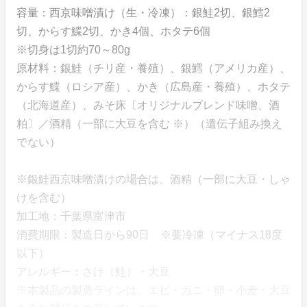
容量：西京味噌漬け（生・冷凍）：銀鮭2切、銀鱈2
切、からす鰈2切、かき4個、ホタテ6個
※切身は1切約70～80g
原材料：銀鮭（チリ産・養殖）、銀鱈（アメリカ産）、
からす鰈（ロシア産）、かき（広島産・養殖）、ホタテ
（北海道産）、みそ床〔オリジナルブレンド味噌、酒
粕〕／酒精（一部に大豆を含む ※）（遺伝子組み換え
でない）
※銀鮭西京味噌漬けの場合は、酒精（一部に大豆・しゃ
けを含む）
加工地：千葉県富津市
消費期限：製造日から90日 ※要冷凍（マイナス18度
以下）
アレルギー：さけ（鮭）・大豆
※本製品の製造ラインは、エビ・カニ・卵・小麦・大豆