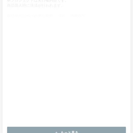
本プロジェクトは実行確約型です。
商品購入時に決済が行われます。
商品代金以外に必要な費用 ／送料、消費税等
送料無料 (商品代金に含む)
返品の取扱条件／返品期限、返品時の送料負担または解約や退会条
件
《返品の取扱い条件》
輸送による商品の破損および発送ミスがあった場合のみ返品可。
商品到着後14日以内に起案者までご連絡いただいた後、
起案者から連絡のある返送先へご返送下さい。
上記返品条件に該当しないお客様都合のキャンセルはお受けしてお
りません。
不良品の取扱条件
商品受取時に必ず商品の確認をお願いいたします。
商品には万全を期しておりますが、万が一下記のような場合にはお
問い合わせフォームにてお問い合わせ下さい。
・申し込まれた商品と異なる商品が届いた場合
・商品が汚れている、または破損している場合
上記理由による不良品は、
商品到着後14日以内に起案者までご連絡いただいた後、
もっと見る
add