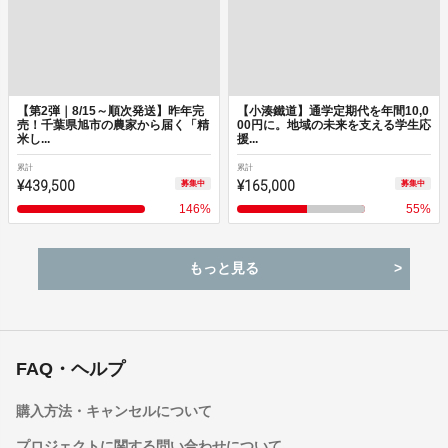
【第2弾｜8/15～順次発送】昨年完
【小湊鐵道】通学定期代を年間10,0
売！千葉県旭市の農家から届く「精
00円に。地域の未来を支える学生応
米し...
援...
累計
累計
¥439,500
¥165,000
募集中
募集中
146
%
55
%
もっと見る
FAQ・ヘルプ
購入方法・キャンセルについて
プロジェクトに関する問い合わせについて