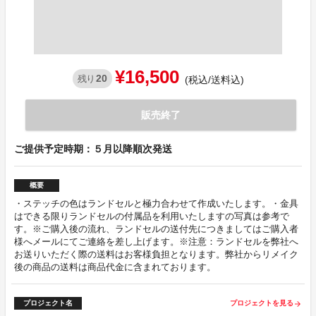
¥16,500
20
残り
(税込/送料込)
販売終了
ご提供予定時期：５月以降順次発送
概要
・ステッチの色はランドセルと極力合わせて作成いたします。・金具
はできる限りランドセルの付属品を利用いたしますの写真は参考で
す。※ご購入後の流れ、ランドセルの送付先につきましてはご購入者
様へメールにてご連絡を差し上げます。※注意：ランドセルを弊社へ
お送りいただく際の送料はお客様負担となります。弊社からリメイク
後の商品の送料は商品代金に含まれております。
プロジェクト名
プロジェクトを見る
arrow_forward