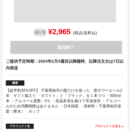
¥2,965
5
残り
(税込/送料込)
販売終了
ご提供予定時期：2024年2月4週目以降随時、以降注文分は7日以
内発送
概要
【超早割30%OFF】 千葉県柏市の梨だけを使った 梨サワーエール2
本 ギフト箱入り 「ホワイト」と「ブラック」を１本づつ ・500ml/
本 ・アルコール度数：5％ ・高温多湿を避けて常温保存 ・アルコー
ルのため消費期限はありません ・日本国産 ・原材料：千葉県柏市産
梨（豊水） ホップ
プロジェクト名
プロジェクトを見る
arrow_forward