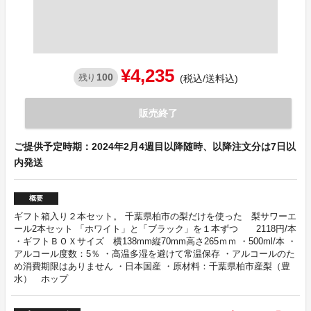
¥4,235
100
残り
(税込/送料込)
販売終了
ご提供予定時期：2024年2月4週目以降随時、以降注文分は7日以
内発送
概要
ギフト箱入り２本セット。 千葉県柏市の梨だけを使った 梨サワーエ
ール2本セット 「ホワイト」と「ブラック」を１本ずつ 2118円/本
・ギフトＢＯＸサイズ 横138mm縦70mm高さ265ｍｍ ・500ml/本 ・
アルコール度数：5％ ・高温多湿を避けて常温保存 ・アルコールのた
め消費期限はありません ・日本国産 ・原材料：千葉県柏市産梨（豊
水） ホップ