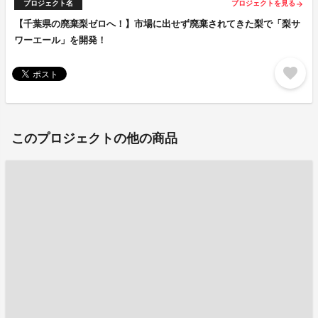
プロジェクト名
プロジェクトを見る
arrow_forward
【千葉県の廃棄梨ゼロへ！】市場に出せず廃棄されてきた梨で「梨サ
ワーエール」を開発！
favorite
このプロジェクトの他の商品