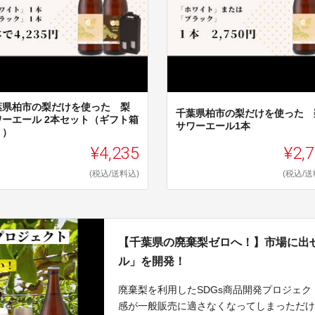
葉県柏市の梨だけを使った 梨
千葉県柏市の梨だけを使った 
ワーエール 2本セット（ギフト箱
サワーエール1本
り）
¥4,235
¥2,
(税込/送料込)
(税込/送
【千葉県の廃棄梨ゼロへ！】市場に出
ル」を開発！
廃棄梨を利用したSDGs商品開発プロジェ
感が一般販売に適さなくなってしまっただ