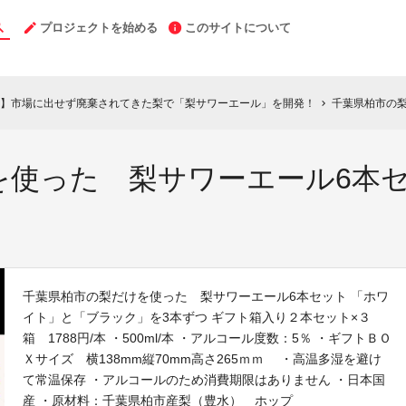
プロジェクトを始める
このサイトについて
】市場に出せず廃棄されてきた梨で「梨サワーエール」を開発！
千葉県柏市の梨だけ
chevron_right
を使った 梨サワーエール6本セ
）
千葉県柏市の梨だけを使った 梨サワーエール6本セット 「ホワ
イト」と「ブラック」を3本ずつ ギフト箱入り２本セット×３
箱 1788円/本 ・500ml/本 ・アルコール度数：5％ ・ギフトＢＯ
Ｘサイズ 横138mm縦70mm高さ265ｍｍ ・高温多湿を避け
て常温保存 ・アルコールのため消費期限はありません ・日本国
産 ・原材料：千葉県柏市産梨（豊水） ホップ