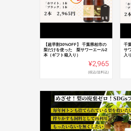
【超早割30%OFF】 千葉県柏市の
千
梨だけを使った 梨サワーエール2
サ
本（ギフト箱入り）
入
¥2,965
(税込/送料込)