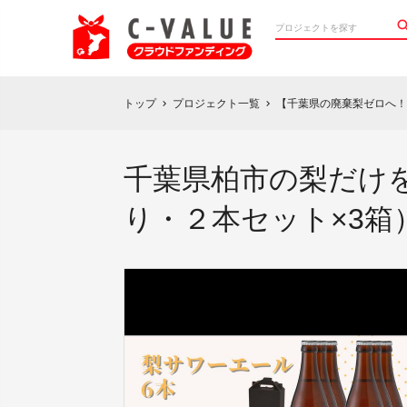
トップ
プロジェクト一覧
【千葉県の廃棄梨ゼロへ！
chevron_right
chevron_right
千葉県柏市の梨だけ
り・２本セット×3箱