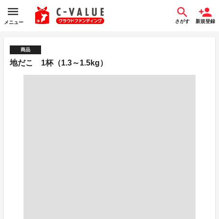
さがす
新規登録
メニュー
商品
地だこ 1杯（1.3～1.5kg）