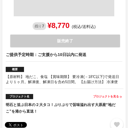
¥8,770
7
残り
(税込/送料込)
販売終了
ご提供予定時期：ご支援から10日以内に発送
概要
【原材料】 地だこ、食塩 【賞味期限】 要冷凍(－18℃以下)で発送日
より１ヶ月。解凍後、解凍日を含め5日間。 【お届け方法】 冷凍便
プロジェクト名
プロジェクトを見る
arrow_forward
明石と並ぶ日本の２大タコ！ぷりぷりで旨味溢れ出す大原産“地だ
こ”を港から直送！
favorite