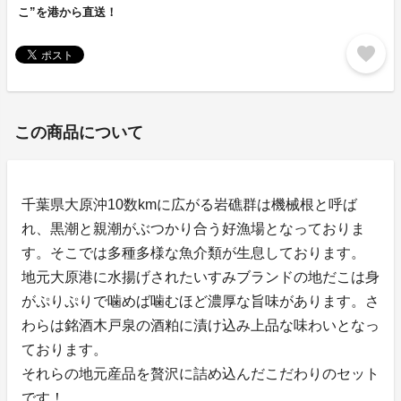
こ”を港から直送！
favorite
この商品について
千葉県大原沖10数kmに広がる岩礁群は機械根と呼ば
れ、黒潮と親潮がぶつかり合う好漁場となっておりま
す。そこでは多種多様な魚介類が生息しております。
地元大原港に水揚げされたいすみブランドの地だこは身
がぷりぷりで噛めば噛むほど濃厚な旨味があります。さ
わらは銘酒木戸泉の酒粕に漬け込み上品な味わいとなっ
ております。
それらの地元産品を贅沢に詰め込んだこだわりのセット
です！