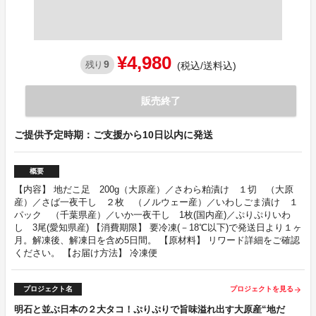
¥4,980
9
残り
(税込/送料込)
販売終了
ご提供予定時期：ご支援から10日以内に発送
概要
【内容】 地だこ足 200g（大原産）／さわら粕漬け １切 （大原
産）／さば一夜干し ２枚 （ノルウェー産）／いわしごま漬け １
パック （千葉県産）／いか一夜干し 1枚(国内産)／ぷりぷりいわ
し 3尾(愛知県産) 【消費期限】 要冷凍(－18℃以下)で発送日より１ヶ
月。解凍後、解凍日を含め5日間。 【原材料】 リワード詳細をご確認
ください。 【お届け方法】 冷凍便
プロジェクト名
プロジェクトを見る
arrow_forward
明石と並ぶ日本の２大タコ！ぷりぷりで旨味溢れ出す大原産“地だ