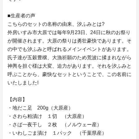
■生産者の声
こちらのセットの名称の由来、汐ふみとは?
外房いすみ市大原では毎年9月23日、24日に秋のお祭り
が開催されます。大原の祭りは勇壮豪快であります。そ
の中でも汐ふみと呼ばれるメインイベントがあります。
氏子達が五穀豊穣、大漁祈願のため荒波に揉まれながら
神輿を担ぐ様は大変、迫力があります。それを汐ふみと
呼ぶことから、豪快なセットということで、この名前に
いたしました!
【内容】
・地だこ足 200g（大原産）
・さわら粕漬け １切 （大原産）
・さば一夜干し ２枚 （ノルウェー産）
・いわしごま漬け １パック （千葉県産）