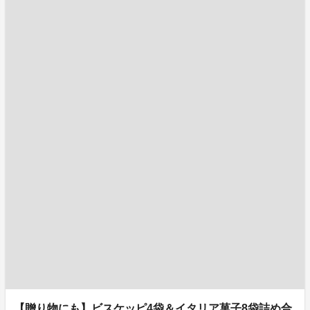
【贈り物にも】ビスケッピ4袋＆イタリア菓子8袋詰め合