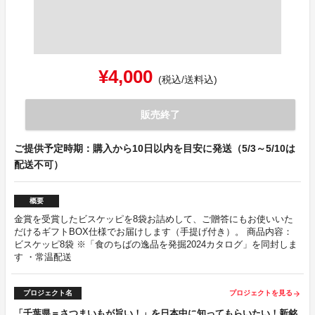
¥4,000
(税込/送料込)
販売終了
ご提供予定時期：購入から10日以内を目安に発送（5/3～5/10は
配送不可）
概要
金賞を受賞したビスケッピを8袋お詰めして、ご贈答にもお使いいた
だけるギフトBOX仕様でお届けします（手提げ付き）。 商品内容：
ビスケッピ8袋 ※「食のちばの逸品を発掘2024カタログ」を同封しま
す ・常温配送
プロジェクト名
プロジェクトを見る
arrow_forward
「千葉県＝さつまいもが旨い！」を日本中に知ってもらいたい！新銘