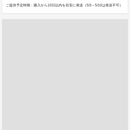
ご提供予定時期：購入から10日以内を目安に発送（5/3～5/10は発送不可）