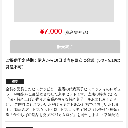
¥7,000
(税込/送料込)
販売終了
ご提供予定時期：購入から10日以内を目安に発送（5/3～5/10は
発送不可）
概要
金賞を受賞したビスケッピと、当店の代表菓子ビスコッティのレギュ
ラー14種類を全部詰め合わせた豪華セットです。当店の特徴である
「深く焼き上げた香りと余韻の豊かな焼き菓子」をお楽しみくださ
い。 ご贈答にもお使いいただけるギフトBOX仕様でお届けいたしま
す。 商品内容：ビスケッピ6袋、ビスコッティ14袋（お任せ14種類）
※「食のちばの逸品を発掘2024カタログ」を同封します ・常温配送