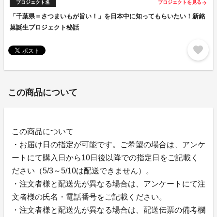
プロジェクト名
プロジェクトを見る
arrow_forward
「千葉県＝さつまいもが旨い！」を日本中に知ってもらいたい！新銘
菓誕生プロジェクト秘話
favorite
この商品について
この商品について
・お届け日の指定が可能です。ご希望の場合は、アンケ
ートにて購入日から10日後以降での指定日をご記載く
ださい（5/3～5/10は配送できません）。
・注文者様と配送先が異なる場合は、アンケートにて注
文者様の氏名・電話番号をご記載ください。
・注文者様と配送先が異なる場合は、配送伝票の備考欄