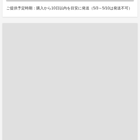
ご提供予定時期：購入から10日以内を目安に発送（5/3～5/10は発送不可）