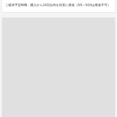
ご提供予定時期：購入から10日以内を目安に発送（5/3～5/10は発送不可）