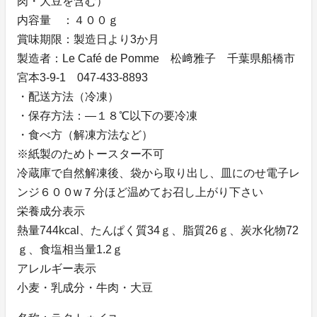
肉・大豆を含む）
内容量 ：４００ｇ
賞味期限：製造日より3か月
製造者：Le Café de Pomme 松﨑雅子 千葉県船橋市
宮本3-9-1 047-433-8893
・配送方法（冷凍）
・保存方法：―１８℃以下の要冷凍
・食べ方（解凍方法など）
※紙製のためトースター不可
冷蔵庫で自然解凍後、袋から取り出し、皿にのせ電子レ
ンジ６００w７分ほど温めてお召し上がり下さい
栄養成分表示
熱量744kcal、たんぱく質34ｇ、脂質26ｇ、炭水化物72
ｇ、食塩相当量1.2ｇ
アレルギー表示
小麦・乳成分・牛肉・大豆