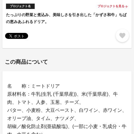
プロジェクト名
プロジェクトを見る
arrow_forward
たっぷりの野菜と煮込み、美味しさを引き出した「かずさ和牛」ちば
の恵みあふれるドリア。
favorite
この商品について
名 称：ミートドリア
原材料名：牛乳(生乳 (千葉県産))、米(千葉県産)、牛
肉、トマト、人参、玉葱、チーズ、
バター、小麦粉、大豆ペースト、白ワイン、赤ワイン、
オリーブ油、タイム、ナツメグ、
胡椒／酸化防止剤(亜硫酸塩)、(一部に小麦・乳成分・牛