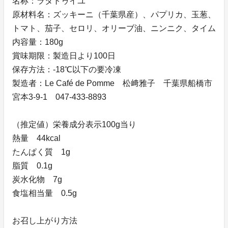
名称：ラタトゥイユ
原材料名：ズッキーニ（千葉県産）、パプリカ、玉葱、
トマト、茄子、セロリ、オリーブ油、ニンニク、タイム
内容量：180g
賞味期限：製造日より100日
保存方法：-18℃以下の要冷凍
製造者：Le Café de Pomme 松﨑雅子 千葉県船橋市
宮本3-9-1 047-433-8893
（推定値）栄養成分表示100g当り
熱量 44kcal
たんぱく質 1g
脂質 0.1g
炭水化物 7g
食塩相当量 0.5g
お召し上がり方法