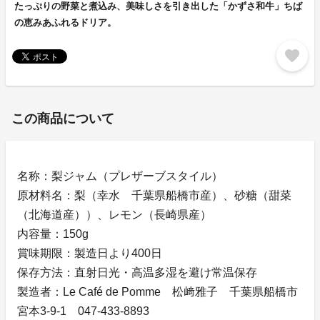
たっぷりの野菜と煮込み、美味しさを引き出した「かずさ和牛」ちば
の恵みあふれるドリア。
favorite
この商品について
名称：梨ジャム（プレザーブスタイル）
原材料名：梨（幸水 千葉県船橋市産）、砂糖（甜菜
（北海道産））、レモン（長崎県産）
内容量：150g
賞味期限：製造日より400日
保存方法：直射日光・高温多湿を避け常温保存
製造者：Le Café de Pomme 松﨑雅子 千葉県船橋市
宮本3-9-1 047-433-8893