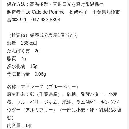
保存方法：高温多湿・直射日光を避け常温保存
製造者：Le Café de Pomme 松﨑雅子 千葉県船橋市
宮本3-9-1 047-433-8893
（推定値）栄養成分表示1個当たり
熱量 136kcal
たんぱく質 2g
脂質 7g
炭水化物 15g
食塩相当量 0.06g
名称：マドレーヌ（ブルーベリー）
原材料名：卵（千葉県産）、砂糖、発酵バター、小麦
粉、ブルーベリージャム、米油、ラム酒/ベーキングパ
ウダー（アルミフリー）（一部に小麦・卵・乳製品を含
む）
内容量：1個