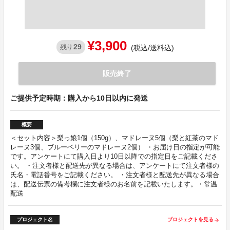
¥3,900
29
残り
(税込/送料込)
販売終了
ご提供予定時期：購入から10日以内に発送
概要
＜セット内容＞梨っ娘1個（150g）、マドレーヌ5個（梨と紅茶のマド
レーヌ3個、ブルーベリーのマドレーヌ2個） ・お届け日の指定が可能
です。アンケートにて購入日より10日以降での指定日をご記載くださ
い。 ・注文者様と配送先が異なる場合は、アンケートにて注文者様の
氏名・電話番号をご記載ください。 ・注文者様と配送先が異なる場合
は、配送伝票の備考欄に注文者様のお名前を記載いたします。・常温
配送
プロジェクト名
プロジェクトを見る
arrow_forward