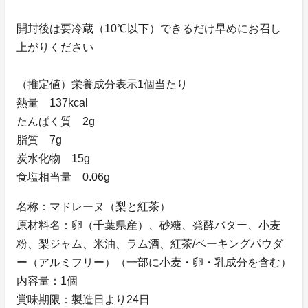
開封後は要冷蔵（10℃以下）できるだけ早めにお召し
上がりください
（推定値）栄養成分表示1個当たり
熱量 137kcal
たんぱく質 2g
脂質 7g
炭水化物 15g
食塩相当量 0.06g
名称：マドレーヌ（梨と紅茶）
原材料名：卵（千葉県産）、砂糖、発酵バター、小麦
粉、梨ジャム、米油、ラム酒、紅茶/ベーキングパウダ
ー（アルミフリー）（一部に小麦・卵・乳成分を含む）
内容量：1個
賞味期限：製造日より24日