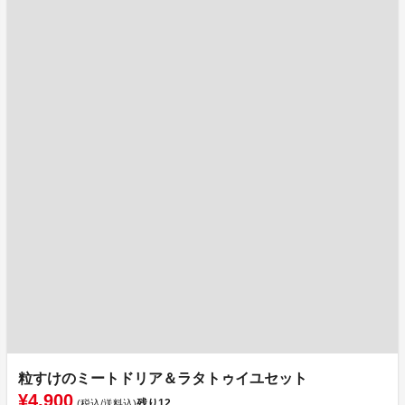
粒すけのミートドリア＆ラタトゥイユセット
¥4,900
残り
12
(税込/送料込)