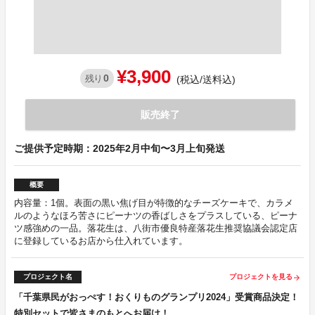
¥3,900
0
残り
(税込/送料込)
販売終了
ご提供予定時期：2025年2月中旬〜3月上旬発送
概要
内容量：1個。表面の黒い焦げ目が特徴的なチーズケーキで、カラメ
ルのようなほろ苦さにピーナツの香ばしさをプラスしている、ピーナ
ツ感強めの一品。落花生は、八街市優良特産落花生推奨協議会認定店
に登録しているお店から仕入れています。
プロジェクト名
プロジェクトを見る
arrow_forward
「千葉県民がおっぺす！おくりものグランプリ2024」受賞商品決定！
特別セットで皆さまのもとへお届け！