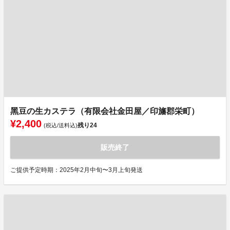
⿊豆の⽣カステラ（有限会社⾦⽥屋／印旛郡栄町）
¥2,400
残り
24
(税込/送料込)
販売終了
ご提供予定時期：2025年2月中旬〜3月上旬発送