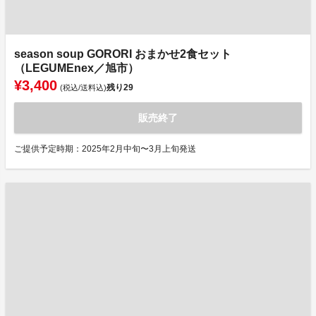
season soup GORORI おまかせ2食セット
（LEGUMEnex／旭市）
¥3,400
残り
29
(税込/送料込)
販売終了
ご提供予定時期：2025年2月中旬〜3月上旬発送