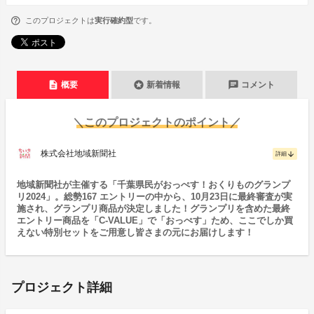
このプロジェクトは
実行確約型
です。
description
stars
chat
概要
新着情報
コメント
＼このプロジェクトのポイント／
株式会社地域新聞社
arrow_downward
詳細
地域新聞社が主催する「千葉県民がおっぺす！おくりものグランプ
リ2024」。総勢167 エントリーの中から、10月23日に最終審査が実
施され、グランプリ商品が決定しました！グランプリを含めた最終
エントリー商品を「C-VALUE」で「おっぺす」ため、ここでしか買
えない特別セットをご用意し皆さまの元にお届けします！
プロジェクト詳細