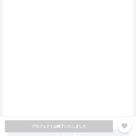
す。
企画担当者から一言
たくさんのエントリーと投票をいただき、ありがとうご
ざいました！
SNSでもあたたかい応援の言葉をいただいたり、拡散
してくれた方がいて、とても心強かったです。
エントリーいただいた167の商品すべてが、あたたかい
想いの詰まった「おっぺしたい」逸品でした。
そのなかから選ばれた10の入賞商品には、贈りたい人
の顔が浮かぶ、語り届けたいストーリーや魅力が詰まっ
ています。
ぜひ、その味と想いを知っていただき、
「おっぺす！お
くりもの」
として千葉から全国へ語りながら届けていく
favorite
プロジェクトは終了いたしました
輪が広がるとうれしいです。
もっと見る
add