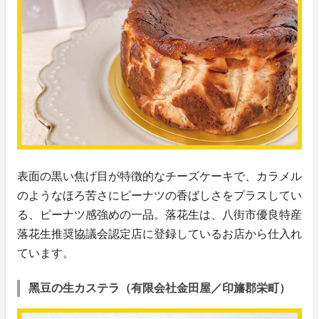
表面の黒い焦げ目が特徴的なチーズケーキで、カラメル
のようなほろ苦さにピーナツの香ばしさをプラスしてい
る、ピーナツ感強めの一品。落花生は、八街市優良特産
落花生推奨協議会認定店に登録しているお店から仕入れ
ています。
⿊豆の⽣カステラ（有限会社⾦⽥屋／印旛郡栄町）