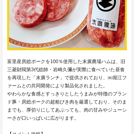
富里産房総ポークを100％使用した末廣農場ハムは、旧
三菱財閥第3代総帥・岩崎久彌が実際に食べていた昼食
を再現した「末廣ランチ」で提供されており、㈱堀江フ
ァームとの共同開発により製品化されました。
やわらかな食感とすっきりとしたうまみが特徴のブラン
ド豚・房総ポークの超粗びき肉を厳選しており、そのま
までも、厚切りにしてあぶっても、肉の甘みやジューシ
ーさが口いっぱいに広がります。