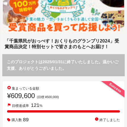
「千葉県民がおっぺす！おくりものグランプリ2024」受
賞商品決定！特別セットで皆さまのもとへお届け！
このプロジェクトは2025/01/31に終了いたしました。温かいご
支援、ありがとうございました。
Success
stars
集まっている金額
¥609,600
(目標 ¥500,000)
121
flag
目標達成率
%
89
watch_later
購入数
終了しました