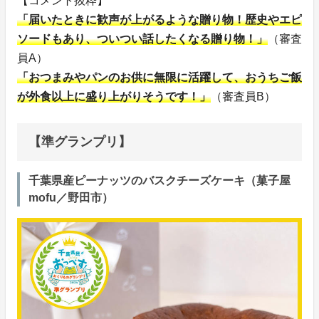
【コメント抜粋】
「届いたときに歓声が上がるような贈り物！歴史やエピ
ソードもあり、ついつい話したくなる贈り物！」
（審査
員A）
「おつまみやパンのお供に無限に活躍して、おうちご飯
が外食以上に盛り上がりそうです！」
（審査員B）
【準グランプリ】
千葉県産ピーナッツのバスクチーズケーキ（菓子屋
mofu／野田市）