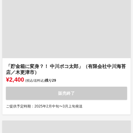
「貯金箱に変身？！ 中川ポコ太郎」（有限会社中川海苔
店／木更津市）
¥2,400
残り
29
(税込/送料込)
販売終了
ご提供予定時期：2025年2月中旬〜3月上旬発送