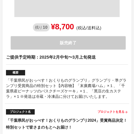
¥8,700
10
残り
(税込/送料込)
販売終了
ご提供予定時期：2025年2月中旬〜3月上旬発送
概要
「千葉県民がおっぺす！おくりものグランプリ」グランプリ・準グラ
ンプリ受賞商品の特別セット【内容物】「末廣農場ハム」×１、「千
葉県産ピーナッツのバスクチーズケーキ」×１、「⿊豆の⽣カステ
ラ」×１※発送は冷蔵・冷凍品に分けてお届けいたします。
プロジェクト名
プロジェクトを見る
arrow_forward
「千葉県民がおっぺす！おくりものグランプリ2024」受賞商品決定！
特別セットで皆さまのもとへお届け！