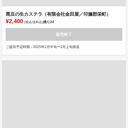
⿊豆の⽣カステラ（有限会社⾦⽥屋／印旛郡栄町）
¥2,400
残り
24
(税込/送料込)
販売終了
ご提供予定時期：2025年2月中旬〜3月上旬発送