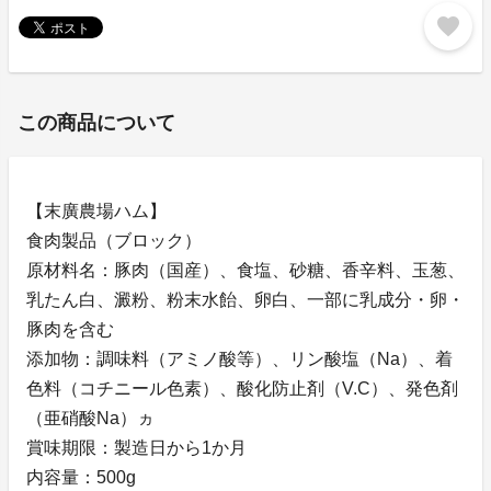
favorite
この商品について
【末廣農場ハム】
食肉製品（ブロック）
原材料名：豚肉（国産）、食塩、砂糖、香辛料、玉葱、
乳たん白、澱粉、粉末水飴、卵白、一部に乳成分・卵・
豚肉を含む
添加物：調味料（アミノ酸等）、リン酸塩（Na）、着
色料（コチニール色素）、酸化防止剤（V.C）、発色剤
（亜硝酸Na）ヵ
賞味期限：製造日から1か月
内容量：500g