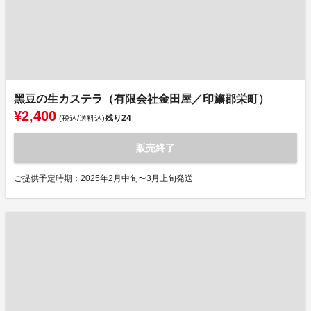
⿊豆の⽣カステラ（有限会社⾦⽥屋／印旛郡栄町）
¥2,400
残り
24
(税込/送料込)
販売終了
ご提供予定時期：2025年2月中旬〜3月上旬発送