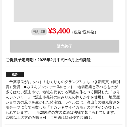
¥3,400
29
残り
(税込/送料込)
販売終了
ご提供予定時期：2025年2月中旬〜3月上旬発送
概要
「千葉県民がおっぺす！おくりものグランプリ」ちいき新聞賞（特別
賞）受賞 ■みりんジンジャー 3本セット 地場産業と呼べるものが
多くはない流山市で、地域を代表する商品を作るべく開発した「みり
んジンジャー」は流山市発祥の白みりんの搾りかすを使用し、地元産
ショウガの風味を生かした発泡酒。ラベルには、流山市の観光資源を
モチーフに市で考案した「ナガレヤマイイカモ」のデザインがあしら
われています。 ※20未満の方の飲酒は法律で禁じられています。
20歳以上の方のみ購入可 ※発送は冷蔵便でお届け。