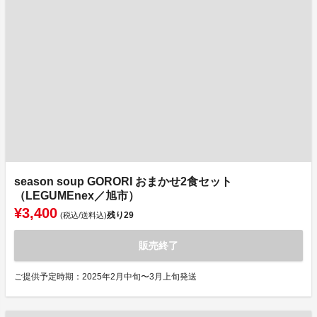
season soup GORORI おまかせ2食セット
（LEGUMEnex／旭市）
¥3,400
残り
29
(税込/送料込)
販売終了
ご提供予定時期：2025年2月中旬〜3月上旬発送