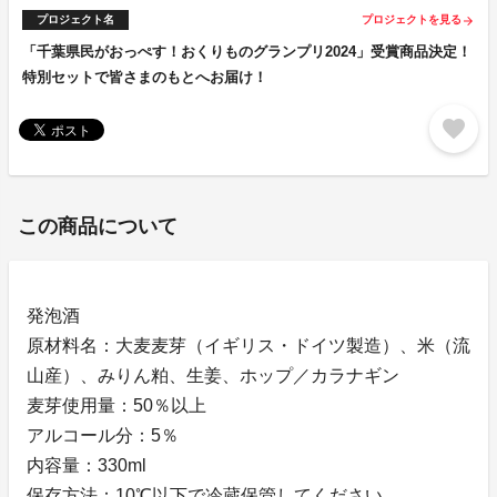
プロジェクト名
プロジェクトを見る
arrow_forward
「千葉県民がおっぺす！おくりものグランプリ2024」受賞商品決定！
特別セットで皆さまのもとへお届け！
favorite
この商品について
発泡酒
原材料名：大麦麦芽（イギリス・ドイツ製造）、米（流
山産）、みりん粕、生姜、ホップ／カラナギン
麦芽使用量：50％以上
アルコール分：5％
内容量：330ml
保存方法：10℃以下で冷蔵保管してください