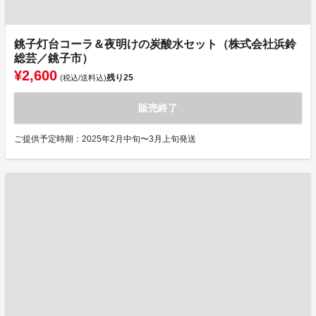
銚子灯台コーラ＆夜明けの炭酸水セット（株式会社浜鈴
総芸／銚子市）
¥2,600
残り
25
(税込/送料込)
販売終了
ご提供予定時期：2025年2月中旬〜3月上旬発送