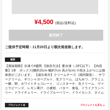
¥4,500
(税込/送料込)
販売終了
ご提供予定時期：11月20日より順次発送致します。
概要
【賞味期限】冷凍で4週間 【保存方法】要冷凍（-18℃以下） 【内容
量】1本 ボックス(横約15cm 幅約7cm 高さ5cm) ※焼き上がりには個
体差がございます。 【成分表示】クリームチーズ（国内製造）、サワ
ークリーム、ギリシャヨーグルト、生クリーム、はちみつ、グラニュ
ー糖、卵、ホワイトチョコレート、コンスターチ、生クリーム、ヴァ
ニラビーンズ、レモン果汁、小麦粉、バター、食塩、ドライクランベ
リー、ドライチェリー、ドライブルーベリー、ドライカシス、タイム
プロジェクト名
プロジェクトを見る
arrow_forward