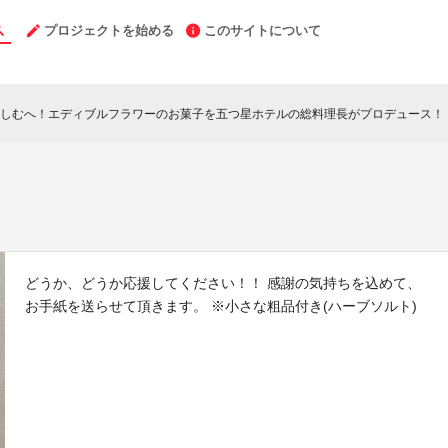
プロジェクトを始める
このサイトについて
しむへ！エディブルフラワーのお菓子を五つ星ホテルの総料理長がプロデュース！
c
どうか、どうか応援してください！！ 感謝の気持ちを込めて、
お手紙を送らせて頂きます。 ※小さな粗品付き(ハーブソルト)