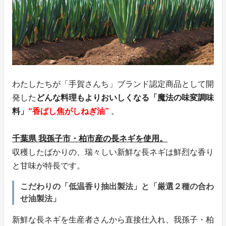
わたしたちが「手賀さんち」ブランド認定商品として開
発した
どんな料理もよりおいしくなる「魔法の味変調味
料」
“香ばし焦がしねぎ油”
。
千葉県 我孫子市・柏市産の長ネギを使用。
収穫したばかりの、瑞々しい新鮮な長ネギは鮮烈な香り
と甘味が特長です。
こだわりの「低温香り抽出製法」と「厳選２種の合わ
せ油製法」
新鮮な長ネギを生産者さんから直接仕入れ、我孫子・柏