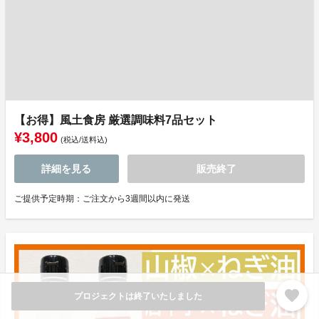
【お得】風土食房 厳選調味料7品セット
¥3,800
(税込/送料込)
詳細を見る
販売終了
ご提供予定時期：ご注文から3週間以内に発送
favorite
プロジェクトは終了いたしました