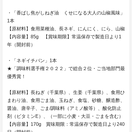
・「香ばし焦がしねぎ油 くせになる大人の山椒風味」
1本
【原材料】食用菜種油、長ネギ、にんにく、にら、山椒
【内容量】85g 【賞味期限】常温保存で製造日より1
年（開封前）
・「ネギイチバン」1本
★「調味料選手権２０２２」で総合２位・ご当地部門最
優秀賞！
【原材料】長ねぎ（千葉県）、生姜（千葉県）、食用ひ
まわり油、食用ごま油、玉ねぎ、食塩、砂糖、醸造酢、
醤油、唐辛子、ごま/調味料（アミノ酸等）、酸化防止
剤（ビタミンE）、（一部に小麦・大豆・ごまを含む）
【内容量】170g 賞味期限：常温保存で製造日より240