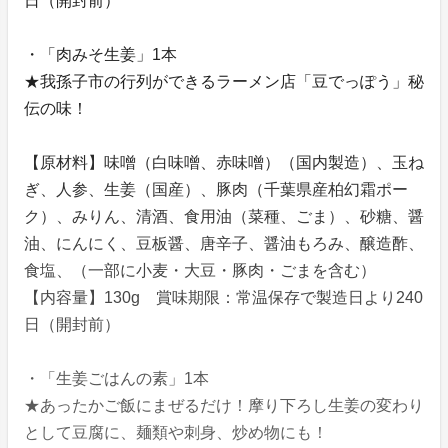
日（開封前）
・「肉みそ生姜」1本
★我孫子市の行列ができるラーメン店「豆でっぽう」秘
伝の味！
【原材料】味噌（白味噌、赤味噌）（国内製造）、玉ね
ぎ、人参、生姜（国産）、豚肉（千葉県産柏幻霜ポー
ク）、みりん、清酒、食用油（菜種、ごま）、砂糖、醤
油、にんにく、豆板醤、唐辛子、醤油もろみ、醸造酢、
食塩、（一部に小麦・大豆・豚肉・ごまを含む）
【内容量】130g 賞味期限：常温保存で製造日より240
日（開封前）
・「生姜ごはんの素」1本
★あったかご飯にまぜるだけ！摩り下ろし生姜の変わり
として豆腐に、麺類や刺身、炒め物にも！