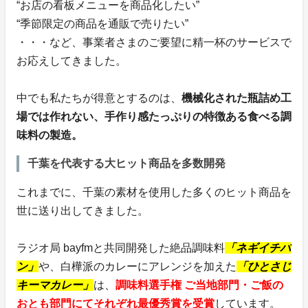
“お店の看板メニューを商品化したい”
“季節限定の商品を通販で売りたい”
・・・など、事業者さまのご要望に精一杯のサービスで
お応えしてきました。
中でも私たちが得意とするのは、
機械化された瓶詰め工
場では作れない、手作り感たっぷりの特徴ある食べる調
味料の製造。
千葉を代表する大ヒット商品を多数開発
これまでに、千葉の素材を使用した多くのヒット商品を
世に送り出してきました。
ラジオ局 bayfmと共同開発した絶品調味料
「ネギイチバ
ン」
や、白樺派のカレーにアレンジを加えた
「ひとさじ
キーマカレー」
は、
調味料選手権 ご当地部門・ご飯の
おとも部門にてそれぞれ最優秀賞を受賞
しています。