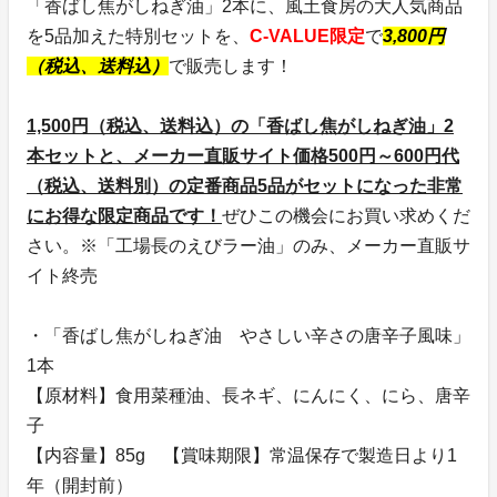
「香ばし焦がしねぎ油」2本に、風土食房の大人気商品
を5品加えた特別セットを、
C-VALUE限定
で
3,800円
（税込、送料込）
で販売します！
1,500円（税込、送料込）の「香ばし焦がしねぎ油」2
本セットと、メーカー直販サイト価格500円～600円代
（税込、送料別）の定番商品5品がセットになった非常
にお得な限定商品です！
ぜひこの機会にお買い求めくだ
さい。※「工場長のえびラー油」のみ、メーカー直販サ
イト終売
・「香ばし焦がしねぎ油 やさしい辛さの唐辛子風味」
1本
【原材料】食用菜種油、長ネギ、にんにく、にら、唐辛
子
【内容量】85g 【賞味期限】常温保存で製造日より1
年（開封前）