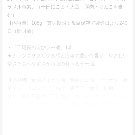
ラメル色素、（一部にごま・大豆・豚肉・りんごを含
む）
【内容量】105g 賞味期限：常温保存で製造日より240
日（開封前）
・「工場長のえびラー油」1本
★ナッツのザクザク食感と海老の豊かな香り！やさしい
辛さと食べやすさが特徴の食べるラー油。
【原材料】食用ひまわり油、食用ごま油、ピーナツ、唐
辛子シーズニング（玉ねぎ、唐辛子、食塩、砂糖、ご
ま）、乾燥玉ねぎ、干し海老、カシューナッツ、アーモ
ンド、ごま、乾燥にんにく、食塩、唐辛子／調味料（ア
ミノ酸等）、（一部にアーモンド・えび・カシューナッ
ツ・ごま・落花生を含む）
【内容量】100g 賞味期限：常温保存、賞味期限まで1