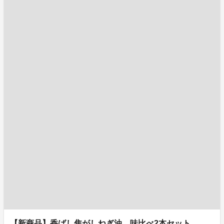
【新商品】香ばし焦がしねぎ油 味比べ2本セット