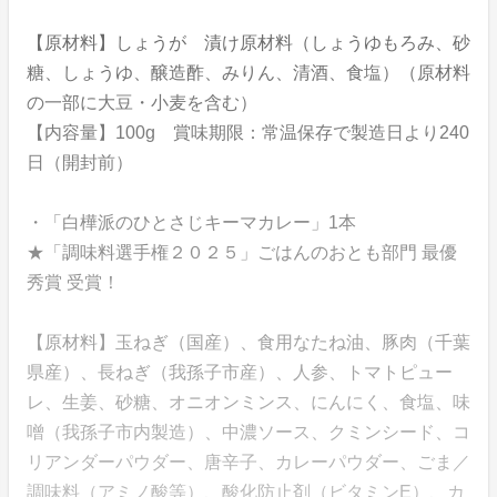
【原材料】しょうが 漬け原材料（しょうゆもろみ、砂
糖、しょうゆ、醸造酢、みりん、清酒、食塩）（原材料
の一部に大豆・小麦を含む）
【内容量】100g 賞味期限：常温保存で製造日より240
日（開封前）
・「白樺派のひとさじキーマカレー」1本
★「調味料選手権２０２５」ごはんのおとも部門 最優
秀賞 受賞！
【原材料】玉ねぎ（国産）、食用なたね油、豚肉（千葉
県産）、長ねぎ（我孫子市産）、人参、トマトピュー
レ、生姜、砂糖、オニオンミンス、にんにく、食塩、味
噌（我孫子市内製造）、中濃ソース、クミンシード、コ
リアンダーパウダー、唐辛子、カレーパウダー、ごま／
調味料（アミノ酸等）、酸化防止剤（ビタミンE）、カ