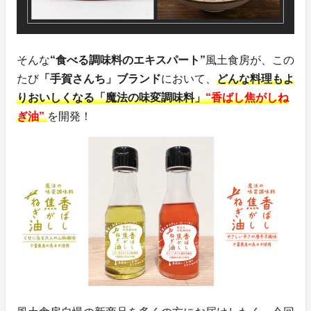
そんな
“食べる調味料のエキスパート”
風土食房が、この
たび
「手賀さんち」ブランド
において、
どんな料理もよ
りおいしくなる「魔法の味変調味料」
“香ばし焦がしね
ぎ油”
を開発！