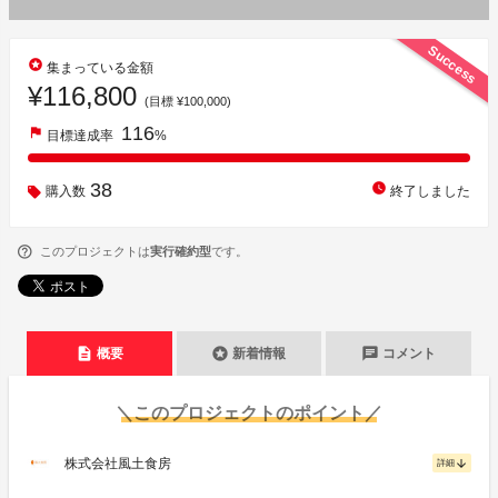
Success
stars
集まっている金額
¥116,800
(目標 ¥100,000)
116
flag
目標達成率
%
38
watch_later
購入数
終了しました
このプロジェクトは
実行確約型
です。
description
stars
chat
概要
新着情報
コメント
＼このプロジェクトのポイント／
株式会社風土食房
arrow_downward
詳細