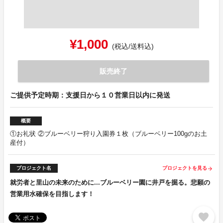
¥1,000
(税込/送料込)
販売終了
ご提供予定時期：支援日から１０営業日以内に発送
概要
①お礼状 ②ブルーベリー狩り入園券１枚（ブルーベリー100gのお土
産付）
プロジェクト名
プロジェクトを見る
arrow_forward
就労者と里山の未来のために...ブルーベリー園に井戸を掘る。悲願の
営業用水確保を目指します！
favorite