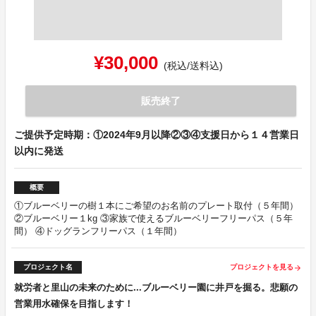
¥30,000
(税込/送料込)
販売終了
ご提供予定時期：①2024年9月以降②③④支援日から１４営業日
以内に発送
概要
①ブルーベリーの樹１本にご希望のお名前のプレート取付（５年間）
②ブルーベリー１kg ③家族で使えるブルーベリーフリーパス（５年
間） ④ドッグランフリーパス（１年間）
プロジェクト名
プロジェクトを見る
arrow_forward
就労者と里山の未来のために...ブルーベリー園に井戸を掘る。悲願の
営業用水確保を目指します！