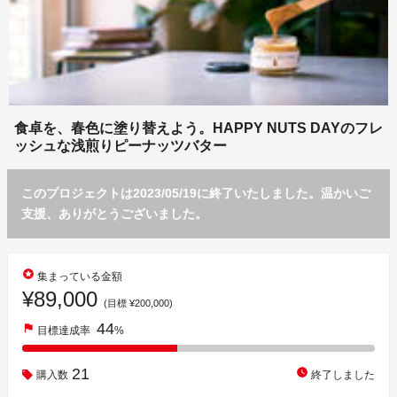
食卓を、春色に塗り替えよう。HAPPY NUTS DAYのフレ
ッシュな浅煎りピーナッツバター
このプロジェクトは2023/05/19に終了いたしました。温かいご
支援、ありがとうございました。
stars
集まっている金額
¥89,000
(目標 ¥200,000)
44
flag
目標達成率
%
21
watch_later
購入数
終了しました