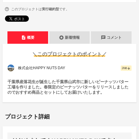
このプロジェクトは
実行確約型
です。
description
stars
chat
概要
新着情報
コメント
＼このプロジェクトのポイント／
株式会社HAPPY NUTS DAY
arrow_downward
詳細
千葉県産落花生が誕生した千葉県山武市に新しいピーナッツバター
工場を作りました。春限定のピーナッツバターをリリースしました
のでおすすめ商品とセットにしてお届けいたします。
プロジェクト詳細