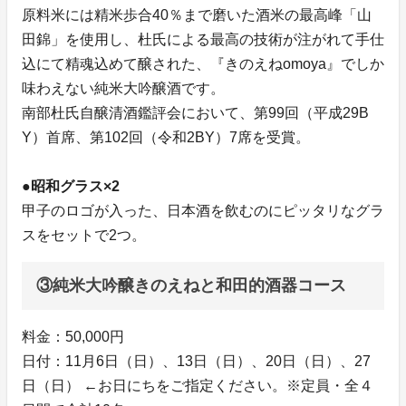
原料米には精米歩合40％まで磨いた酒米の最高峰「山
田錦」を使用し、杜氏による最高の技術が注がれて手仕
込にて精魂込めて醸された、『きのえねomoya』でしか
味わえない純米大吟醸酒です。
南部杜氏自醸清酒鑑評会において、第99回（平成29B
Y）首席、第102回（令和2BY）7席を受賞。
●昭和グラス×2
甲子のロゴが入った、日本酒を飲むのにピッタリなグラ
スをセットで2つ。
③純米大吟醸きのえねと和田的酒器コース
料金：50,000円
日付：11月6日（日）、13日（日）、20日（日）、27
日（日） ←お日にちをご指定ください。※定員・全４