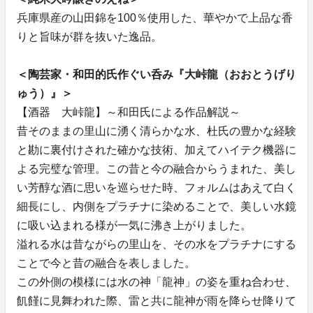
兵庫県産の山田錦を100％使用した、華やかで上品な香
りと旨味が群を抜いた逸品。
＜陶芸家・和田的氏作ぐい呑み『大峠龍（おおとうげり
ゅう）』＞
【酒器 大峠龍】～和田氏による作品解説～
昔そのままの里山に湧く清らかな水、杜氏の豊かな経験
と勘に裏付けされた確かな技術、加えてハイテク機器に
よる完璧な管理。この昔と今の融合からうまれた、美し
い芳醇な酒に思いを巡らせた時、フォルムはあえて白く
細長にし、内側をプラチナに染めることで、美しい水鏡
に吸い込まれる様が一気に沸き上がりました。
溢れる水は昔ながらの里山を、その水をプラチナにする
ことで今と昔の融合を表しました。
この外側の模様には水の神「龍神」の姿を重ね合わせ、
飢饉に見舞われた際、雷と共に龍神が雨を降らせ降りて