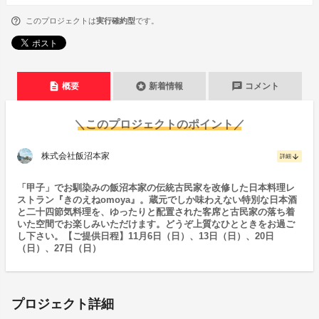
このプロジェクトは
実行確約型
です。
description
stars
chat
概要
新着情報
コメント
＼このプロジェクトのポイント／
株式会社飯沼本家
arrow_downward
詳細
「甲子」でお馴染みの飯沼本家の伝統古民家を改修した日本料理レ
ストラン『きのえねomoya』。蔵元でしか味わえない特別な日本酒
と二十四節気料理を、ゆったりと配置された客席と古民家の落ち着
いた空間でお楽しみいただけます。どうぞ上質なひとときをお過ご
し下さい。【ご提供日程】11月6日（日）、13日（日）、20日
（日）、27日（日）
プロジェクト詳細