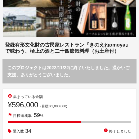
登録有形文化財の古民家レストラン『きのえねomoya』
で味わう、極上の酒と二十四節気料理（お土産付）
このプロジェクトは2022/11/22に終了いたしました。温かいご
支援、ありがとうございました。
stars
集まっている金額
¥596,000
(目標 ¥1,000,000)
59
flag
目標達成率
%
34
watch_later
購入数
終了しました