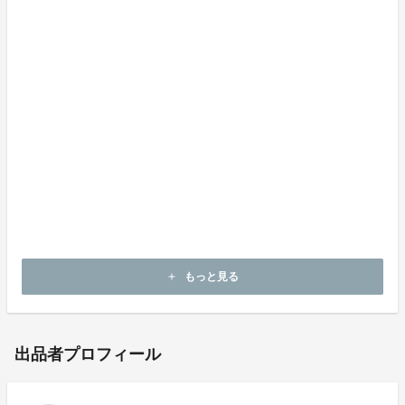
かつての日々の生活になくてはならないものであった日
本酒は今、最大の岐路に直面しています。冠婚葬祭など
の場面でも必需品ではなくなり、常に選ばれるものでは
なくなりました。しかし日本酒が文化の一翼を担ってい
たことは紛れもない事実です。
私たちは酒が醸してきた「文化」を見つめなおすこと
で、「人」と「酒」が造りだす新しい価値を創造してい
きたいと思っています。
飯沼本家は甲子のブランドとともに、千葉、酒々井の名
も広く知らしめたいと思い続けています。
もっと見る
add
出品者プロフィール