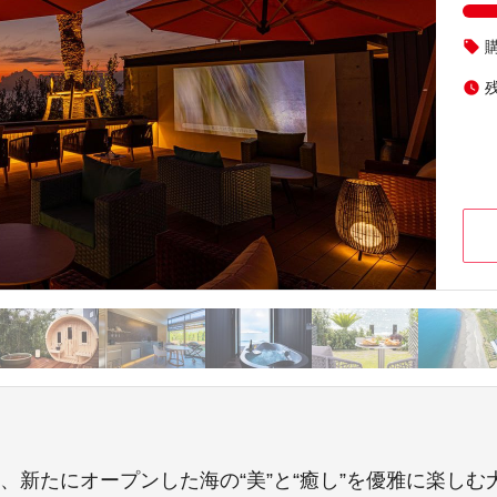
local_offer
watch_later
月、新たにオープンした海の“美”と“癒し”を優雅に楽しむ大