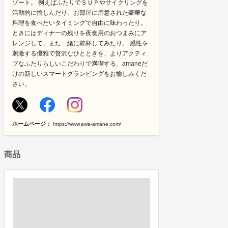
ゾート。 例えばふたりでＳＵＰやサイクリングを
活動的に愉しんだり、お部屋に用意された豪華な
料理を食べたいタイミングで自由に味わったり。
ときにはディナーの残りを夜食用のおつまみにア
レンジして、また一緒に乾杯してみたり。 感性を
刺激する優雅で贅沢なひとときを、よりアクティ
ブなふたりらしいこだわりで満喫する、amaneだ
けの新しいスマートグランピングをお愉しみくだ
さい。
ホームページ：
https://www.awa-amane.com/
商品