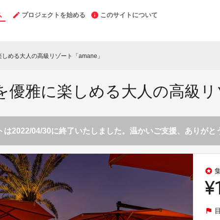
プロジェクトを始める
このサイトについて
に楽しめる大人の高級リゾート「amane」
”を優雅に楽しめる大人の高級リ
は2022/04/30に終了いたしました。温かいご支援、ありが
stars
¥
flag