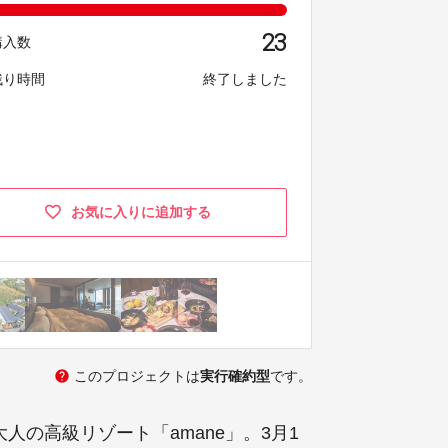
23
購入数
残り時間
終了しました
お気に入りに追加する
help
このプロジェクトは
実行確約型
です。
人の高級リゾート「amane」。3月1