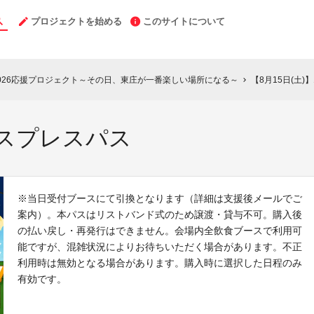
プロジェクトを始める
このサイトについて
026応援プロジェクト～その日、東庄が一番楽しい場所になる～
【8月15日(土
chevron_right
クスプレスパス
※当日受付ブースにて引換となります（詳細は支援後メールでご
案内）。本パスはリストバンド式のため譲渡・貸与不可。購入後
の払い戻し・再発行はできません。会場内全飲食ブースで利用可
能ですが、混雑状況によりお待ちいただく場合があります。不正
利用時は無効となる場合があります。購入時に選択した日程のみ
有効です。