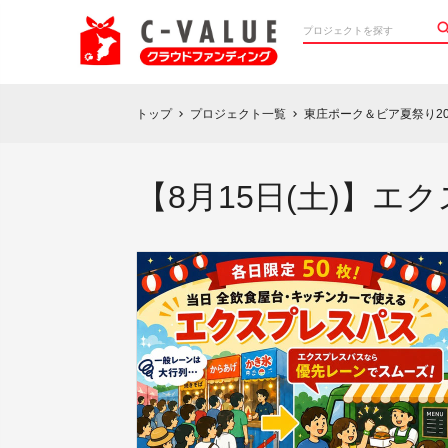
トップ
プロジェクト一覧
東庄ポーク＆ビア夏祭り2
chevron_right
chevron_right
【8月15日(土)】エ