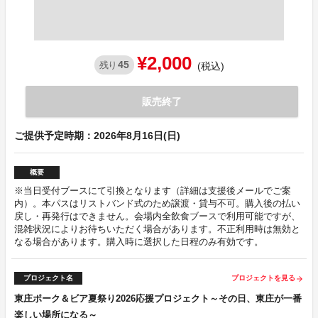
¥2,000
45
残り
(税込)
販売終了
ご提供予定時期：2026年8月16日(日)
概要
※当日受付ブースにて引換となります（詳細は支援後メールでご案
内）。本パスはリストバンド式のため譲渡・貸与不可。購入後の払い
戻し・再発行はできません。会場内全飲食ブースで利用可能ですが、
混雑状況によりお待ちいただく場合があります。不正利用時は無効と
なる場合があります。購入時に選択した日程のみ有効です。
プロジェクト名
プロジェクトを見る
arrow_forward
東庄ポーク＆ビア夏祭り2026応援プロジェクト～その日、東庄が一番
楽しい場所になる～