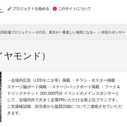
プロジェクトを始める
このサイトについて
026応援プロジェクト～その日、東庄が一番楽しい場所になる～
特別スポンサー
chevron_right
イヤモンド）
・会場内広告（LEDモニタ等）掲載 ・チラシ・ポスター掲載 ・
ステージ脇ボード掲載 ・ステージバックボード掲載 ・フード＆
ドリンクチケット 200,000円分 イベントのメインスポンサーと
して、会場内外で大きく企業PRいただける最上位プランです。
ご支援確認後、担当者から協賛詳細についてご連絡させていただ
きます。