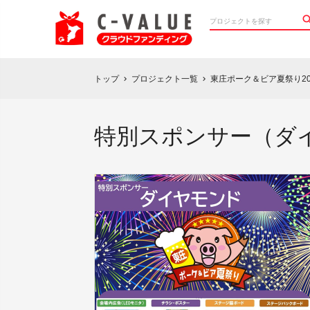
トップ
プロジェクト一覧
東庄ポーク＆ビア夏祭り2
chevron_right
chevron_right
特別スポンサー（ダ