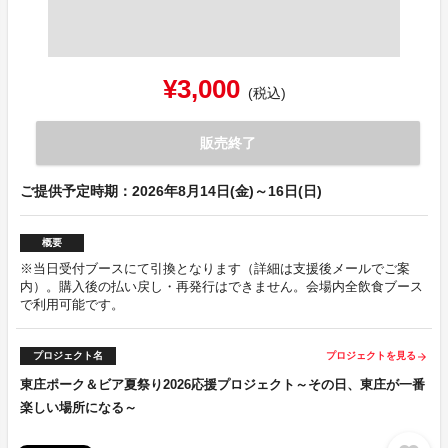
¥3,000
(税込)
販売終了
ご提供予定時期：2026年8月14日(金)～16日(日)
概要
※当日受付ブースにて引換となります（詳細は支援後メールでご案
内）。購入後の払い戻し・再発行はできません。会場内全飲食ブース
で利用可能です。
プロジェクト名
プロジェクトを見る
arrow_forward
東庄ポーク＆ビア夏祭り2026応援プロジェクト～その日、東庄が一番
楽しい場所になる～