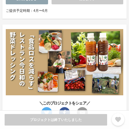
ご提供予定時期：4月〜6月
＼このプロジェクトをシェア／
favorite
プロジェクトは終了いたしました