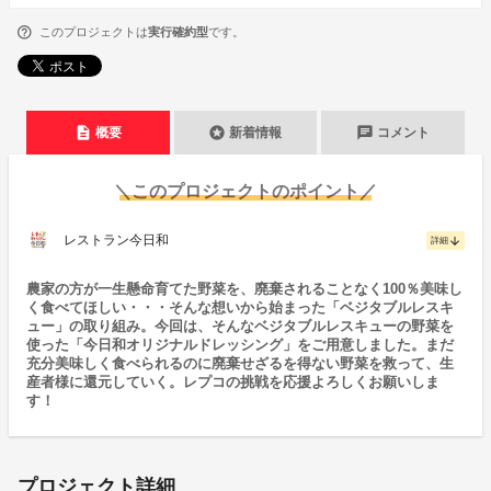
このプロジェクトは
実行確約型
です。
description
stars
chat
概要
新着情報
コメント
＼このプロジェクトのポイント／
レストラン今日和
arrow_downward
詳細
農家の方が一生懸命育てた野菜を、廃棄されることなく100％美味し
く食べてほしい・・・そんな想いから始まった「ベジタブルレスキ
ュー」の取り組み。今回は、そんなベジタブルレスキューの野菜を
使った「今日和オリジナルドレッシング」をご用意しました。まだ
充分美味しく食べられるのに廃棄せざるを得ない野菜を救って、生
産者様に還元していく。レプコの挑戦を応援よろしくお願いしま
す！
プロジェクト詳細