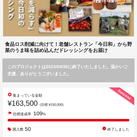
食品ロス削減に向けて！老舗レストラン「今日和」から野
菜のうま味を詰め込んだドレッシングをお届け
このプロジェクトは2023/04/30に終了いたしました。温かいご
支援、ありがとうございました。
Success
stars
集まっている金額
¥163,500
(目標 ¥150,000)
109
flag
目標達成率
%
50
watch_later
購入数
終了しました