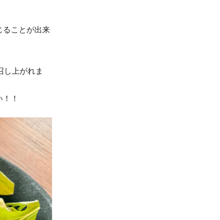
じることが出来
召し上がれま
い！！