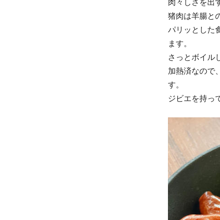
肉々しさを出
猪肉は羊腸と
パリッとした
ます。
さっとボイル
加熱済なので
す。
ジビエを持っ