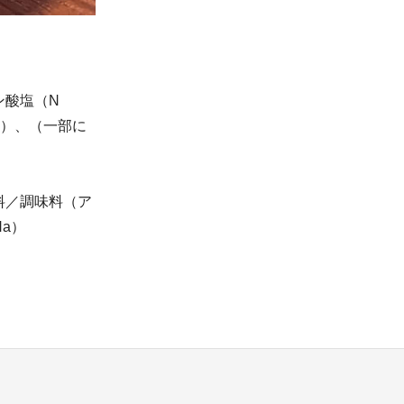
ン酸塩（N
a）、（一部に
料／調味料（ア
a）