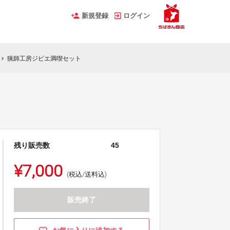
新規登録
ログイン
猟師工房ジビエ満喫セット
hevron_right
残り販売数
45
¥7,000
(税込/送料込)
販売終了