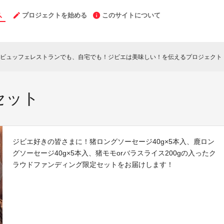
プロジェクトを始める
このサイトについて
ビュッフェレストランでも、自宅でも！ジビエは美味しい！を伝えるプロジェクト
c
セット
ジビエ好きの皆さまに！猪ロングソーセージ40g×5本入、鹿ロン
グソーセージ40g×5本入、猪モモorバラスライス200gの入ったク
ラウドファンディング限定セットをお届けします！