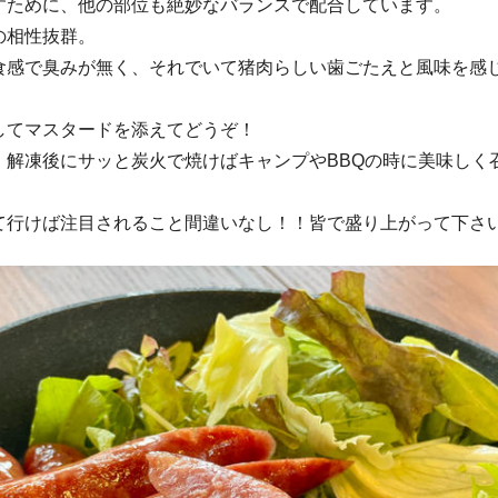
すために、他の部位も絶妙なバランスで配合しています。
の相性抜群。
食感で臭みが無く、それでいて猪肉らしい歯ごたえと風味を感
してマスタードを添えてどうぞ！
、解凍後にサッと炭火で焼けばキャンプやBBQの時に美味しく
て行けば注目されること間違いなし！！皆で盛り上がって下さ