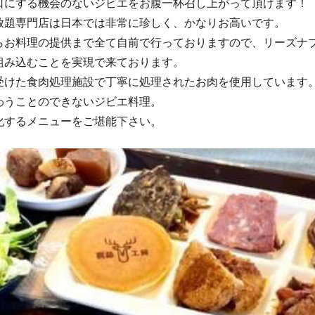
口にする機会のないジビエをお腹一杯召し上がって頂けます！
放題専門店は日本では非常に珍しく、かなりお高いです。
らお料理の提供まで全て自前で行っておりますので、リーズナ
組み込むことを実現で来ております。
受けた食肉処理施設で丁寧に処理されたお肉を使用しています
わうことのできないジビエ料理。
化するメニューをご堪能下さい。