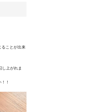
じることが出来
召し上がれま
い！！