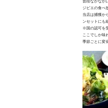
普段なかなか
ジビエの食べ
当店は捕獲か
ンセットにも
※国の認可を
ここでしか味
季節ごとに変