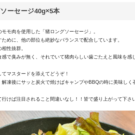
ソーセージ40g×5本
のモモ肉を使用した「猪ロングソーセージ」。
すために、他の部位も絶妙なバランスで配合しています。
の相性抜群。
食感で臭みが無く、それでいて猪肉らしい歯ごたえと風味を感
してマスタードを添えてどうぞ！
、解凍後にサッと炭火で焼けばキャンプやBBQの時に美味しく
て行けば注目されること間違いなし！！皆で盛り上がって下さ