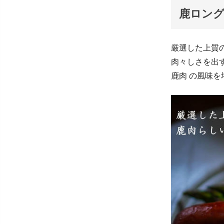
鹿ロング
厳選した上質
肉々しさを出
鹿肉 の風味