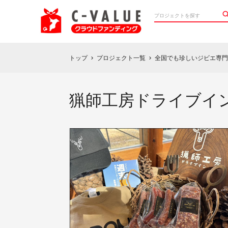
トップ
プロジェクト一覧
全国でも珍しいジビエ専門
chevron_right
chevron_right
猟師工房ドライブイ