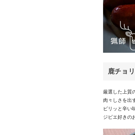
鹿チョリ
厳選した上質
肉々しさを出
ピリッと辛い
ジビエ好きの