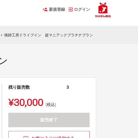
新規登録
ログイン
猟師工房ドライブイン 超マニアックプラチナプラン
hevron_right
ン
残り販売数
3
¥30,000
(税込)
販売終了