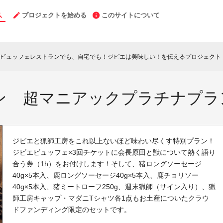
プロジェクトを始める
このサイトについて
ビュッフェレストランでも、自宅でも！ジビエは美味しい！を伝えるプロジェクト
c
ン 超マニアックプラチナプラ
ジビエと猟師工房をこれ以上ないほど味わい尽くす特別プラン！
ジビエビュッフェ×3回チケットに会長原田と獣について熱く語り
合う券（1h）をお付けします！そして、猪ロングソーセージ
40g×5本入、鹿ロングソーセージ40g×5本入、鹿チョリソー
40g×5本入、猪ミートローフ250g、週末猟師（サイン入り）、猟
師工房キャップ・マダニTシャツ各1点もお土産についたクラウ
ドファンディング限定のセットです。