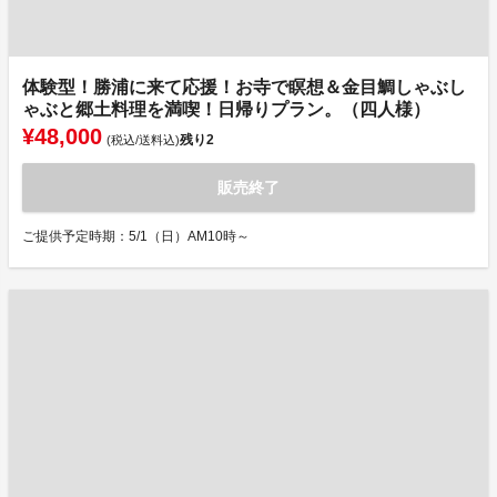
体験型！勝浦に来て応援！お寺で瞑想＆金目鯛しゃぶし
ゃぶと郷土料理を満喫！日帰りプラン。（四人様）
¥48,000
残り
2
(税込/送料込)
販売終了
ご提供予定時期：5/1（日）AM10時～