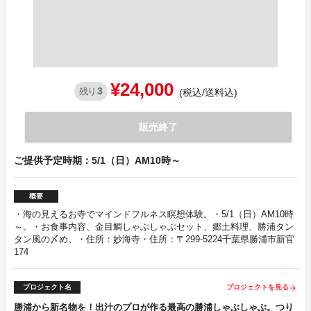
¥24,000
3
残り
(税込/送料込)
販売終了
ご提供予定時期：5/1（日）AM10時～
概要
・海の見えるお寺でマインドフルネス瞑想体験。・5/1（日）AM10時
～。・お食事内容、金目鯛しゃぶしゃぶセット、郷土料理、勝浦タン
タン風の〆め。・住所：妙海寺・住所：〒299-5224千葉県勝浦市新官
174
プロジェクト名
プロジェクトを見る
arrow_forward
勝浦から新名物を！出汁のプロが作る最高の勝浦しゃぶしゃぶ。つり