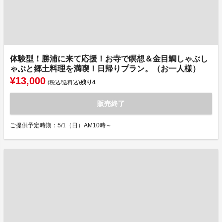
体験型！勝浦に来て応援！お寺で瞑想＆金目鯛しゃぶし
ゃぶと郷土料理を満喫！日帰りプラン。（お一人様）
¥13,000
残り
4
(税込/送料込)
販売終了
ご提供予定時期：5/1（日）AM10時～