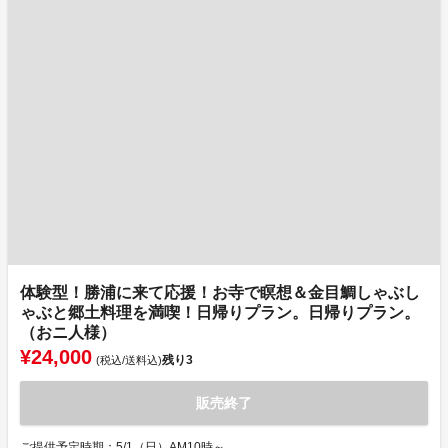
体験型！勝浦に来て応援！お寺で瞑想＆金目鯛しゃぶし
ゃぶと郷土料理を満喫！日帰りプラン。日帰りプラン。
（おニ人様）
¥24,000
残り
3
(税込/送料込)
販売終了
ご提供予定時期：5/1（日）AM10時～