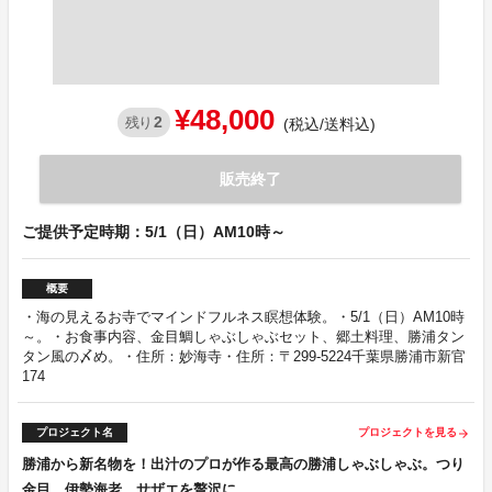
¥48,000
2
残り
(税込/送料込)
販売終了
ご提供予定時期：5/1（日）AM10時～
概要
・海の見えるお寺でマインドフルネス瞑想体験。・5/1（日）AM10時
～。・お食事内容、金目鯛しゃぶしゃぶセット、郷土料理、勝浦タン
タン風の〆め。・住所：妙海寺・住所：〒299-5224千葉県勝浦市新官
174
プロジェクト名
プロジェクトを見る
arrow_forward
勝浦から新名物を！出汁のプロが作る最高の勝浦しゃぶしゃぶ。つり
金目、伊勢海老、サザエを贅沢に。