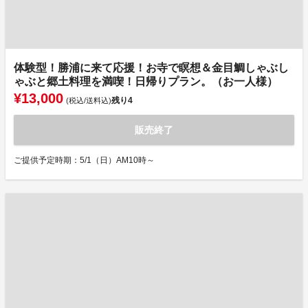
体験型！勝浦に来て応援！お寺で瞑想＆金目鯛しゃぶし
ゃぶと郷土料理を満喫！日帰りプラン。（お一人様）
¥13,000
残り
4
(税込/送料込)
販売終了
ご提供予定時期：5/1（日）AM10時～