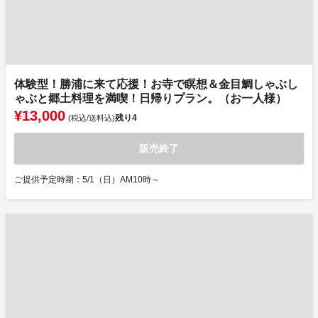
体験型！勝浦に来て応援！お寺で瞑想＆金目鯛しゃぶし
ゃぶと郷土料理を満喫！日帰りプラン。（お一人様）
¥13,000
残り
4
(税込/送料込)
販売終了
ご提供予定時期：5/1（日）AM10時～