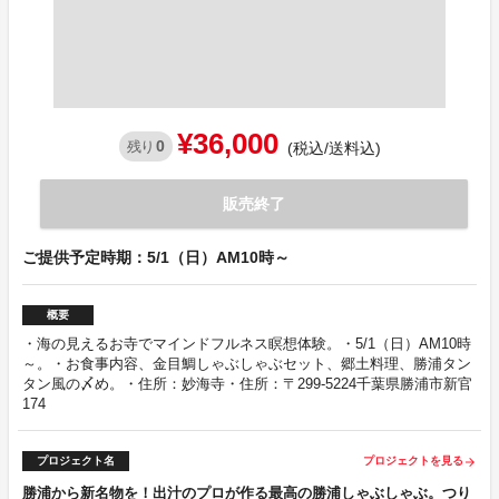
¥36,000
0
残り
(税込/送料込)
販売終了
ご提供予定時期：5/1（日）AM10時～
概要
・海の見えるお寺でマインドフルネス瞑想体験。・5/1（日）AM10時
～。・お食事内容、金目鯛しゃぶしゃぶセット、郷土料理、勝浦タン
タン風の〆め。・住所：妙海寺・住所：〒299-5224千葉県勝浦市新官
174
プロジェクト名
プロジェクトを見る
arrow_forward
勝浦から新名物を！出汁のプロが作る最高の勝浦しゃぶしゃぶ。つり