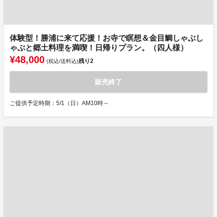
体験型！勝浦に来て応援！お寺で瞑想＆金目鯛しゃぶし
ゃぶと郷土料理を満喫！日帰りプラン。（四人様）
¥48,000
残り
2
(税込/送料込)
販売終了
ご提供予定時期：5/1（日）AM10時～