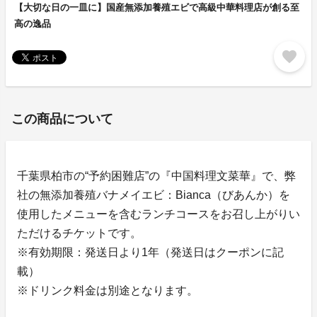
【大切な日の一皿に】国産無添加養殖エビで高級中華料理店が創る至
高の逸品
favorite
この商品について
千葉県柏市の“予約困難店”の『中国料理文菜華』で、弊
社の無添加養殖バナメイエビ：Bianca（びあんか）を
使用したメニューを含むランチコースをお召し上がりい
ただけるチケットです。
※有効期限：発送日より1年（発送日はクーポンに記
載）
※ドリンク料金は別途となります。