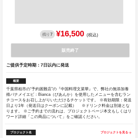
¥16,500
7
残り
(税込)
販売終了
ご提供予定時期：7日以内に発送
概要
千葉県柏市の“予約困難店”の『中国料理文菜華』で、弊社の無添加養
殖バナメイエビ：Bianca（びあんか）を使用したメニューを含むラン
チコースをお召し上がりいただけるチケットです。 ※有効期限：発送
日より1年（発送日はクーポンに記載） ※ドリンク料金は別途とな
ります。 ※ご予約までの流れは、プロジェクトページ本文もしくはリ
ワード詳細「この商品について」をご確認ください。
プロジェクト名
プロジェクトを見る
arrow_forward