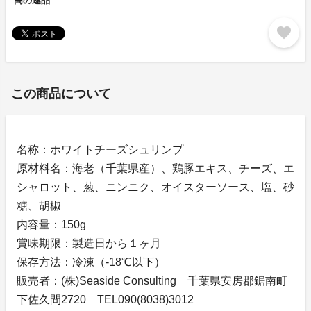
高の逸品
favorite
この商品について
名称：ホワイトチーズシュリンプ
原材料名：海老（千葉県産）、鶏豚エキス、チーズ、エ
シャロット、葱、ニンニク、オイスターソース、塩、砂
糖、胡椒
内容量：150g
賞味期限：製造日から１ヶ月
保存方法：冷凍（-18℃以下）
販売者：(株)Seaside Consulting 千葉県安房郡鋸南町
下佐久間2720 TEL090(8038)3012