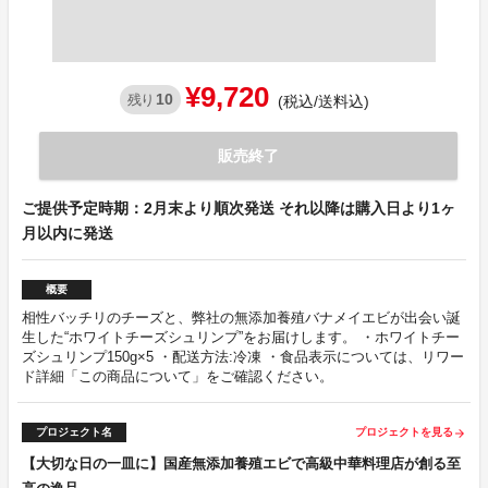
¥9,720
10
残り
(税込/送料込)
販売終了
ご提供予定時期：2月末より順次発送 それ以降は購入日より1ヶ
月以内に発送
概要
相性バッチリのチーズと、弊社の無添加養殖バナメイエビが出会い誕
生した“ホワイトチーズシュリンプ”をお届けします。 ・ホワイトチー
ズシュリンプ150g×5 ・配送方法:冷凍 ・食品表示については、リワー
ド詳細「この商品について」をご確認ください。
プロジェクト名
プロジェクトを見る
arrow_forward
【大切な日の一皿に】国産無添加養殖エビで高級中華料理店が創る至