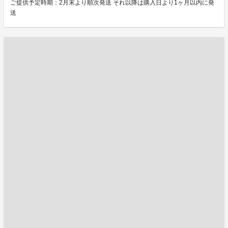
ご提供予定時期：2月末より順次発送 それ以降は購入日より1ヶ月以内に発
送