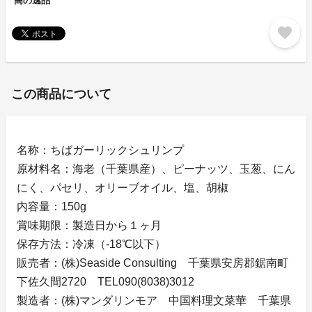
高の逸品
favorite
この商品について
名称：ちばガーリックシュリンプ
原材料名：海老（千葉県産）、ピーナッツ、玉葱、にん
にく、パセリ、オリーブオイル、塩、胡椒
内容量：150g
賞味期限：製造日から１ヶ月
保存方法：冷凍（-18℃以下）
販売者：(株)Seaside Consulting 千葉県安房郡鋸南町
下佐久間2720 TEL090(8038)3012
製造者：(株)マンダリンモア 中国料理文菜華 千葉県