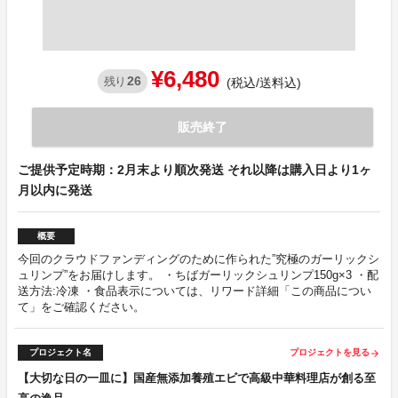
¥6,480
26
残り
(税込/送料込)
販売終了
ご提供予定時期：2月末より順次発送 それ以降は購入日より1ヶ
月以内に発送
概要
今回のクラウドファンディングのために作られた”究極のガーリックシ
ュリンプ”をお届けします。 ・ちばガーリックシュリンプ150g×3 ・配
送方法:冷凍 ・食品表示については、リワード詳細「この商品につい
て」をご確認ください。
プロジェクト名
プロジェクトを見る
arrow_forward
【大切な日の一皿に】国産無添加養殖エビで高級中華料理店が創る至