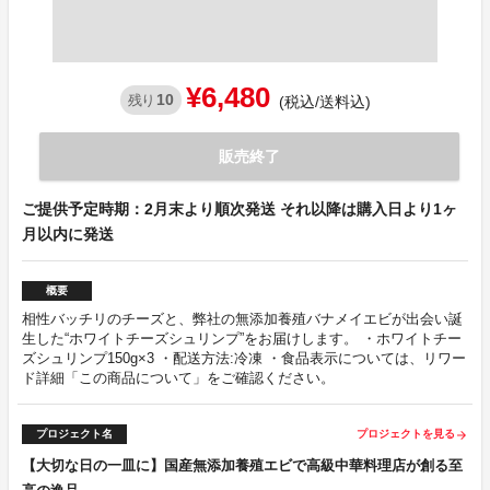
¥6,480
10
残り
(税込/送料込)
販売終了
ご提供予定時期：2月末より順次発送 それ以降は購入日より1ヶ
月以内に発送
概要
相性バッチリのチーズと、弊社の無添加養殖バナメイエビが出会い誕
生した“ホワイトチーズシュリンプ”をお届けします。 ・ホワイトチー
ズシュリンプ150g×3 ・配送方法:冷凍 ・食品表示については、リワー
ド詳細「この商品について」をご確認ください。
プロジェクト名
プロジェクトを見る
arrow_forward
【大切な日の一皿に】国産無添加養殖エビで高級中華料理店が創る至