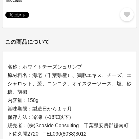
高の逸品
favorite
この商品について
名称：ホワイトチーズシュリンプ
原材料名：海老（千葉県産）、鶏豚エキス、チーズ、エ
シャロット、葱、ニンニク、オイスターソース、塩、砂
糖、胡椒
内容量：150g
賞味期限：製造日から１ヶ月
保存方法：冷凍（-18℃以下）
販売者：(株)Seaside Consulting 千葉県安房郡鋸南町
下佐久間2720 TEL090(8038)3012