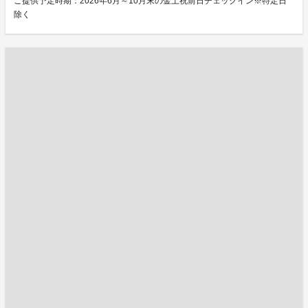
ご提供予定時期：2026年6月～10月末の金土祝前日チェックイン※特定日
除く