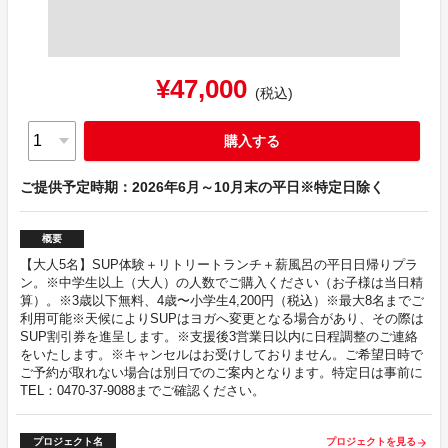
¥47,000
(税込)
購入する
ご提供予定時期：2026年6月～10月末の平日※特定日除く
概要
【大人5名】SUP体験＋リトリートランチ＋薪風呂の平日日帰りプラ
ン。※中学生以上（大人）の人数でご購入ください（お子様は当日精
算）。※3歳以下無料、4歳〜小学生4,200円（税込）※最大8名までご
利用可能※天候によりSUPはヨガへ変更となる場合があり、その際は
SUP割引券を進呈します。※支援後3営業日以内に日程調整のご連絡
をいたします。※キャンセルはお受けしておりません。ご希望日時で
ご予約が取れない場合は別日でのご案内となります。特定日は事前に
TEL：0470-37-9088までご確認ください。
プロジェクト名
プロジェクトを見る
arrow_forward