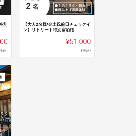
特別
【大人2名様/金土祝前日チェックイ
ン】リトリート特別宿泊権
000
¥51,000
(税込)
(税込)