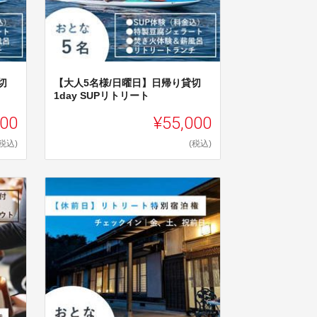
切
【大人5名様/日曜日】日帰り貸切
1day SUPリトリート
000
¥55,000
(税込)
(税込)