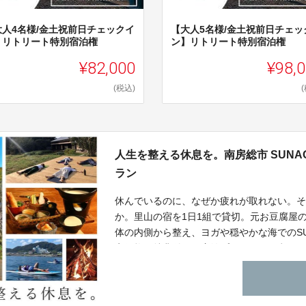
大人4名様/金土祝前日チェックイ
【大人5名様/金土祝前日チェッ
】リトリート特別宿泊権
ン】リトリート特別宿泊権
¥82,000
¥98,
(税込)
人生を整える休息を。南房総市 SUNAO
ラン
休んでいるのに、なぜか疲れが取れない。
か。里山の宿を1日1組で貸切。元お豆腐屋
体の内側から整え、ヨガや穏やかな海でのSU
定価格・特典付きの宿泊プランをご用意し