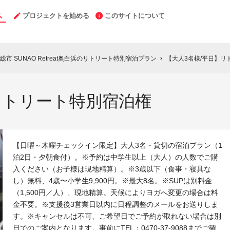
プロジェクトを始める
このサイトについて
 SUNAO Retreat奥白浜のリトリート特別宿泊プラン
【大人3名様/平日】リ
chevron_right
リトリート特別宿泊権
【日曜～木曜チェックイン限定】大人3名・貸切の宿泊プラン（1
泊2日・夕朝食付）。※予約は中学生以上（大人）の人数でご購
入ください（お子様は現地精算）。※3歳以下（食事・寝具な
し）無料、4歳〜小学生9,900円。※最大8名。※SUPは別料金
（1,500円／人）、現地精算。天候によりヨガへ変更の場合は料
金不要。※支援後3営業日以内に日程調整のメールをお送りしま
す。※キャンセルは不可、ご希望日でご予約が取れない場合は別
日でのご案内となります。事前にTEL：0470-37-9088までご確