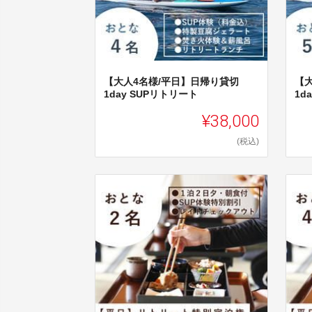
【大人4名様/平日】日帰り貸切
【
1day SUPリトリート
1d
¥38,000
(税込)