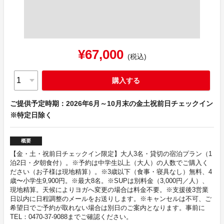
¥67,000
(税込)
購入する
ご提供予定時期：2026年6月～10月末の金土祝前日チェックイン
※特定日除く
概要
【金・土・祝前日チェックイン限定】大人3名・貸切の宿泊プラン（1
泊2日・夕朝食付）。※予約は中学生以上（大人）の人数でご購入く
ださい（お子様は現地精算）。※3歳以下（食事・寝具なし）無料、4
歳〜小学生9,900円。※最大8名。※SUPは別料金（3,000円／人）、
現地精算。天候によりヨガへ変更の場合は料金不要。※支援後3営業
日以内に日程調整のメールをお送りします。※キャンセルは不可、ご
希望日でご予約が取れない場合は別日のご案内となります。事前に
TEL：0470-37-9088までご確認ください。