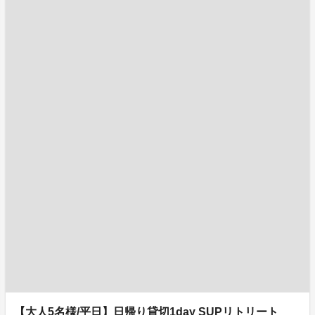
【大人5名様/平日】日帰り貸切1day SUPリトリート