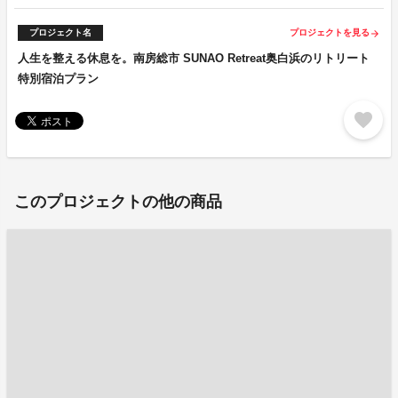
プロジェクト名
プロジェクトを見る
arrow_forward
人生を整える休息を。南房総市 SUNAO Retreat奥白浜のリトリート
特別宿泊プラン
favorite
このプロジェクトの他の商品